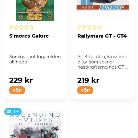
S'mores Galore
Rallyman: GT - GT4
Samlas runt lägerelden
GT 4 är lätta, klassiska
allihopa
bilar som saknar
hästkrafterna hos GT 5
och GT 6...
229 kr
219 kr
KÖP
KÖP
1-4