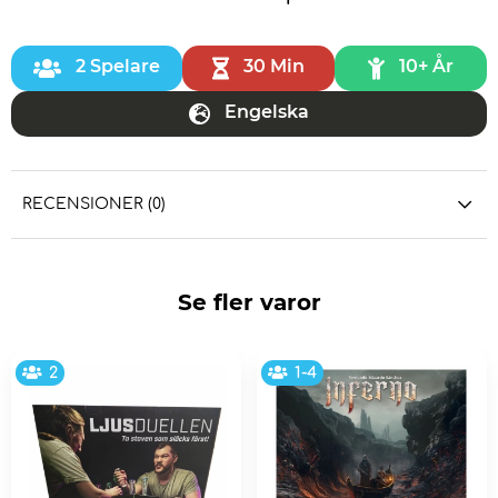
2 Spelare
30 Min
10+ År
Engelska
RECENSIONER (0)
Se fler varor
2
1-4