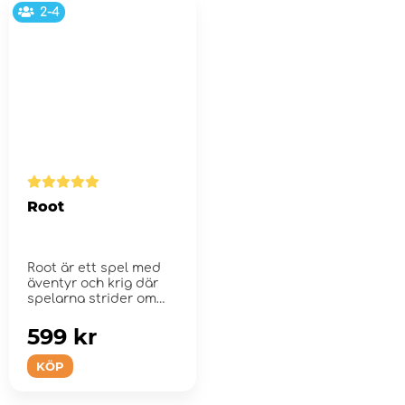
2-4
Root
Root är ett spel med
äventyr och krig där
spelarna strider om
kontroll av...
599 kr
KÖP