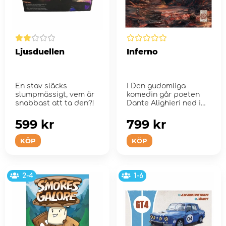
Ljusduellen
Inferno
En stav släcks
I Den gudomliga
slumpmässigt, vem är
komedin går poeten
snabbast att ta den?!
Dante Alighieri ned i
helvetet för att leta...
599 kr
799 kr
KÖP
KÖP
2-4
1-6