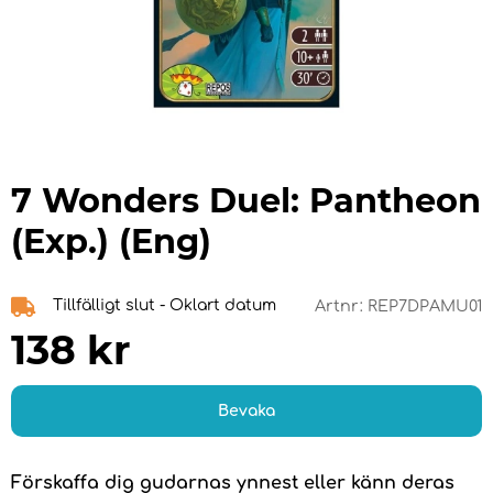
7 Wonders Duel: Pantheon
(Exp.) (Eng)
Tillfälligt slut - Oklart datum
Artnr:
REP7DPAMU01
138
kr
Bevaka
Förskaffa dig gudarnas ynnest eller känn deras