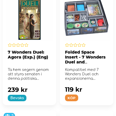
7 Wonders Duel:
Folded Space
Agora (Exp.) (Eng)
Insert - 7 Wonders
Duel and
Expansions
Ta hem segern genom
Kompatibel med 7
att styra senaten i
Wonders Duel och
denna politiska
expansionerna
expansion till 7
Pantheon och Agora.
Wonders Duel!
119 kr
239 kr
KÖP
Bevaka
2