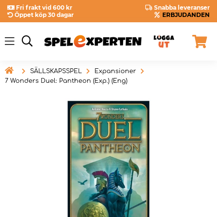
Fri frakt vid 600 kr
Snabba leveranser
Öppet köp 30 dagar
ERBJUDANDEN

SÄLLSKAPSSPEL
Expansioner
7 Wonders Duel: Pantheon (Exp.) (Eng)