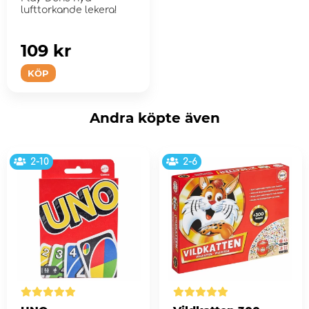
lufttorkande lekera!
109 kr
KÖP
Andra köpte även
2-10
2-6