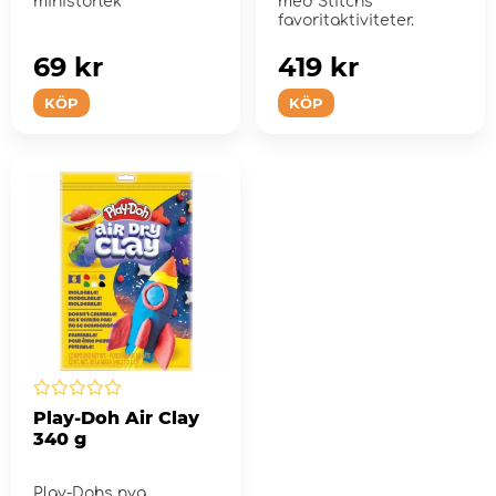
ministorlek
med Stitchs
favoritaktiviteter.
69 kr
419 kr
KÖP
KÖP
Play-Doh Air Clay
340 g
Play-Dohs nya