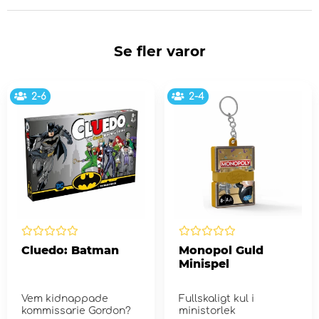
Se fler varor
2-6
2-4
Cluedo: Batman
Monopol Guld
Minispel
Vem kidnappade
Fullskaligt kul i
kommissarie Gordon?
ministorlek