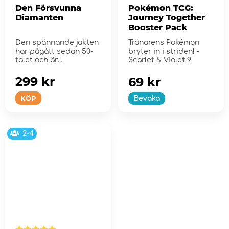
Den Försvunna
Pokémon TCG:
Diamanten
Journey Together
Booster Pack
Den spännande jakten
Tränarens Pokémon
har pågått sedan 50-
bryter in i striden! -
talet och är
Scarlet & Violet 9
fortfarande om...
299 kr
69 kr
KÖP
Bevaka
2-4