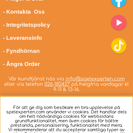
- Kontakta Oss
- Integritetspolicy
- Leveransinfo
- Fyndhörnan
- Ångra Order
Vår kundtjänst nås via
info@spelexperten.com
eller via telefon
026-182427
på helgfria vardagar kl
9-11 & 13-16.
För att ge dig som besökare en bra upplevelse på
spelexperten.com använder vi cookies. Det handlar dels
om helt nödvändiga cookies för webbsidans
Svenska
grundfunktionalitet, men även cookies för bättre
prestanda, personalisering, funktionalitet med mera.
Vi rekommenderar att du accepterar samtliga typer av