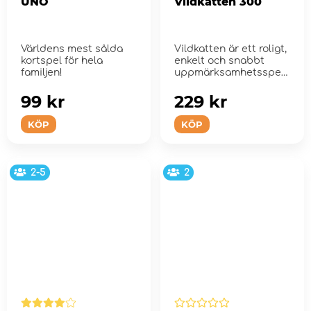
UNO
Vildkatten 300
Världens mest sålda
Vildkatten är ett roligt,
kortspel för hela
enkelt och snabbt
familjen!
uppmärksamhetsspel
för hela f...
99 kr
229 kr
KÖP
KÖP
2-5
2