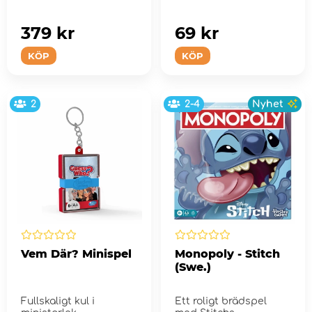
379 kr
69 kr
KÖP
KÖP
2
2-4
Nyhet
Vem Där? Minispel
Monopoly - Stitch
(Swe.)
Fullskaligt kul i
Ett roligt brädspel