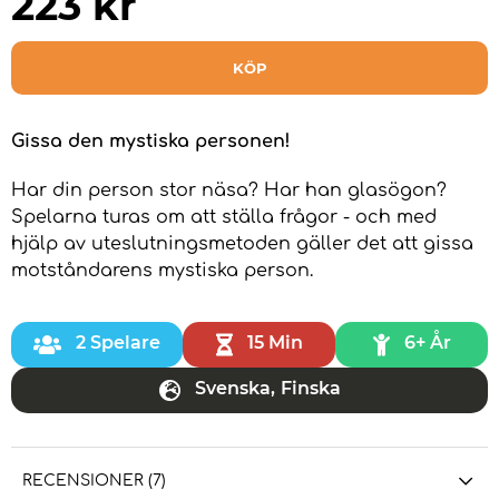
223
kr
KÖP
Gissa den mystiska personen!
Har din person stor näsa? Har han glasögon?
Spelarna turas om att ställa frågor - och med
hjälp av uteslutningsmetoden gäller det att gissa
motståndarens mystiska person.
2 Spelare
15 Min
6+ År
Svenska
,
Finska
RECENSIONER (7)