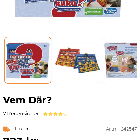
Vem Där?
7 Recensioner
I lager
Artnr:
242547