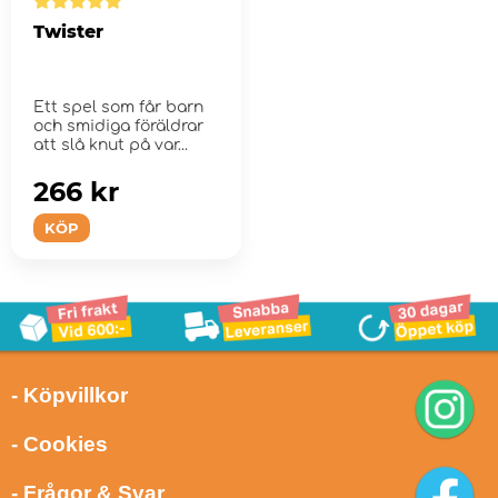
Twister
Ett spel som får barn
och smidiga föräldrar
att slå knut på var...
266 kr
KÖP
- Köpvillkor
- Cookies
- Frågor & Svar