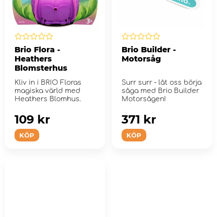
Brio Flora -
Brio Builder -
Heathers
Motorsåg
Blomsterhus
Kliv in i BRIO Floras
Surr surr - låt oss börja
magiska värld med
såga med Brio Builder
Heathers Blomhus.
Motorsågen!
109 kr
371 kr
KÖP
KÖP