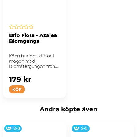
Brio Flora - Azalea
Blomgunga
Känn hur det kittlar i
magen med
Blomstergungan från
BRIO Floras magiska
v...
179 kr
KÖP
Andra köpte även
2-8
2-5