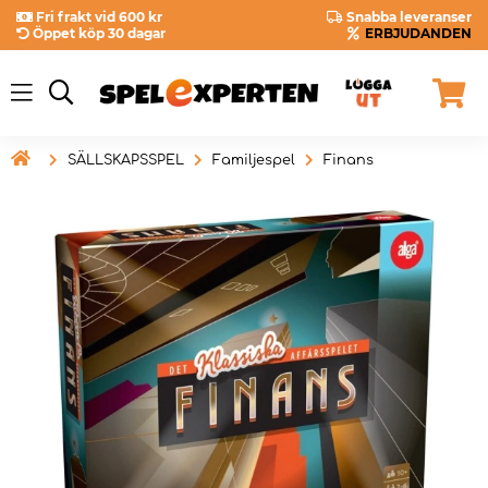
Fri frakt vid 600 kr
Snabba leveranser
Öppet köp 30 dagar
ERBJUDANDEN

SÄLLSKAPSSPEL
Familjespel
Finans