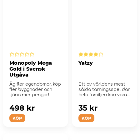
Monopoly Mega
Yatzy
Gold i Svensk
Utgåva
Äg fler egendomar, köp
Ett av världens mest
fler byggnader och
sålda tärningsspel där
tjäna mer pengar!
hela familjen kan vara
m...
498 kr
35 kr
KÖP
KÖP