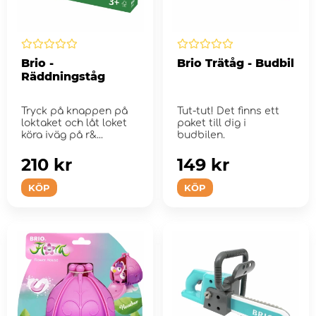
Brio -
Brio Trätåg - Budbil
Räddningståg
Tryck på knappen på
Tut-tut! Det finns ett
loktaket och låt loket
paket till dig i
köra iväg på r&...
budbilen.
210 kr
149 kr
KÖP
KÖP