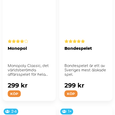
Monopol
Bondespelet
Monopoly Classic, det
Bondespelet är ett av
världsberömda
Sveriges mest älskade
affärsspelet för hela
spel.
familjen.
299 kr
299 kr
KÖP
KÖP
2-6
1+