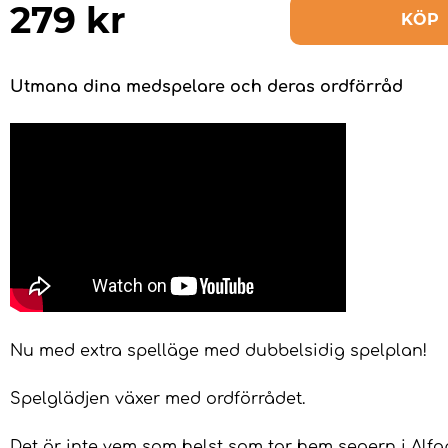
279
kr
KÖP
Utmana dina medspelare och deras ordförråd
Nu med extra spelläge med dubbelsidig spelplan!
Spelglädjen växer med ordförrådet.
Det är inte vem som helst som tar hem segern i Alfap