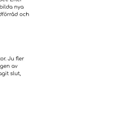
 bilda nya
rdförråd och
r. Ju fler
ngen av
git slut,