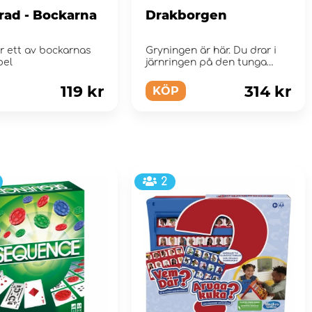
 rad - Bockarna
Drakborgen
är ett av bockarnas
Gryningen är här. Du drar i
pel
järnringen på den tunga
porten. Den glid...
119 kr
314 kr
KÖP
2