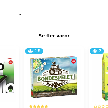
Se fler varor
2-5
2