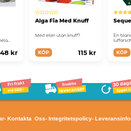
Alga Fia Med Knuff
Sequ
Med eller utan knuff?
En blan
hela
luffarsc
kortspel
48 kr
115 kr
KÖP
KÖP
ar
- Kontakta Oss
- Integritetspolicy
- Leveransinf