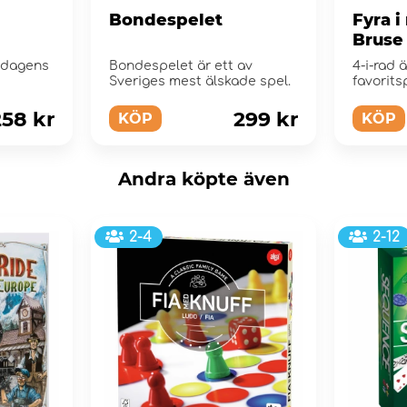
Bondespelet
Fyra i
Bruse
d dagens
Bondespelet är ett av
4-i-rad 
Sveriges mest älskade spel.
favorits
258 kr
299 kr
KÖP
KÖP
Andra köpte även
2-4
2-12