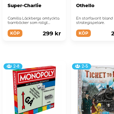
Super-Charlie
Othello
Camilla Läckbergs omtyckta
En storfavorit blan
barnböcker som roligt
strategispelare.
barnspel!
299 kr
KÖP
KÖP
2-8
2-5