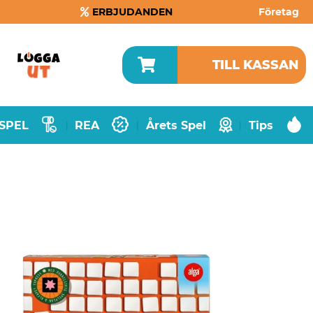
ERBJUDANDEN
Företag
TILL KASSAN
SPEL
REA
Årets Spel
Tips
|
|
|