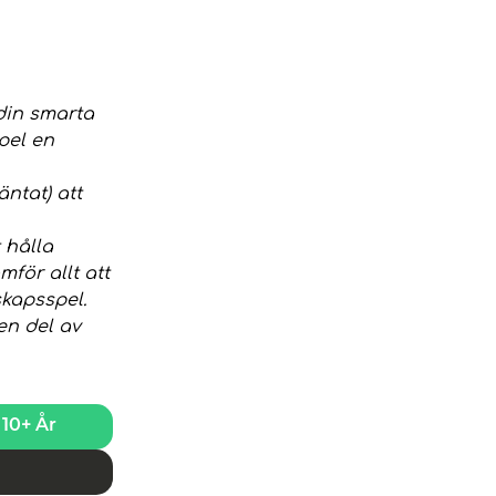
 din smarta
pel en
äntat) att
t hålla
för allt att
skapsspel.
 en del av
10+ År