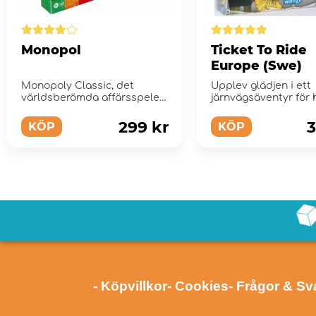
Monopol
Ticket To Ride
Europe (Swe)
Monopoly Classic, det
Upplev glädjen i ett
världsberömda affärsspelet
järnvägsäventyr för 
för hela familjen.
familjen!
299 kr
3
KÖP
KÖP
- Köpvillkor
- Cookies
- Frågor & Sv