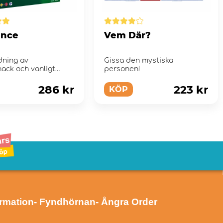
ence
Vem Där?
dning av
Gissa den mystiska
hack och vanligt
personen!
.
286 kr
223 kr
KÖP
ormation
- Fyndhörnan
- Ångra Order