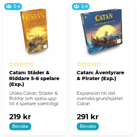
5-6
3-4
Catan: Städer &
Catan: Äventyrare
Riddare 5-6 spelare
& Pirater (Exp.)
(Exp.)
Utöka Catan: Städer &
Expansion till det
Riddar och spela upp
svenska grundspelet
till 6 spelare samtidigt.
Catan
219 kr
291 kr
Bevaka
Bevaka