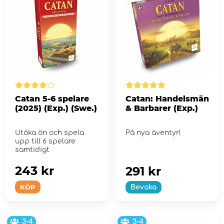
Catan 5-6 spelare
Catan: Handelsmän
(2025) (Exp.) (Swe.)
& Barbarer (Exp.)
Utöka ön och spela
På nya äventyr!
upp till 6 spelare
samtidigt
243 kr
291 kr
KÖP
Bevaka
3-4
3-4