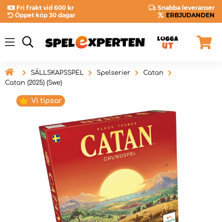
Fri frakt vid 600 kr
Snabba leveranser
Öppet köp 30 dagar
ERBJUDANDEN

SÄLLSKAPSSPEL
Spelserier
Catan
Catan (2025) (Swe)
Vi tipsar