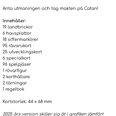
Anta utmaningen och tag makten på Catan!
Innehåller
:
19 landbrickor
6 havsplattor
18 siffermarkörer
95 råvarukort
25 utvecklingskort
6 specialkort
96 spelpjäser
1 rövarfigur
2 korthållare
2 tärningar
1 regelbok
Kortstorlek: 44 x 68 mm
2025 års version skiljer sig åt i grafiken jämfört