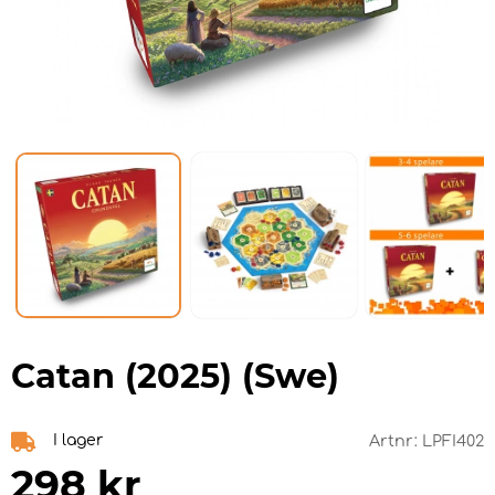
Catan (2025) (Swe)
I lager
Artnr:
LPFI402
298
kr