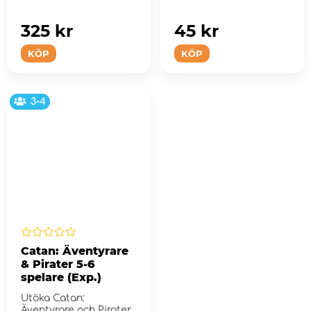
325 kr
45 kr
KÖP
KÖP
3-4
Catan: Äventyrare
& Pirater 5-6
spelare (Exp.)
Utöka Catan:
Äventyrare och Pirater