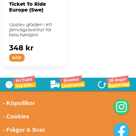
Ticket To Ride
Europe (Swe)
Upplev glädjen i ett
järnvägsäventyr för
hela familjen!
348 kr
KÖP
- Köpvillkor
- Cookies
- Frågor & Svar