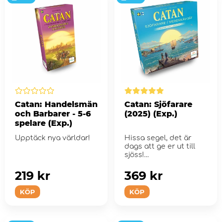
Catan: Handelsmän
Catan: Sjöfarare
och Barbarer - 5-6
(2025) (Exp.)
spelare (Exp.)
Upptäck nya världar!
Hissa segel, det är
dags att ge er ut till
sjöss!
219 kr
369 kr
KÖP
KÖP