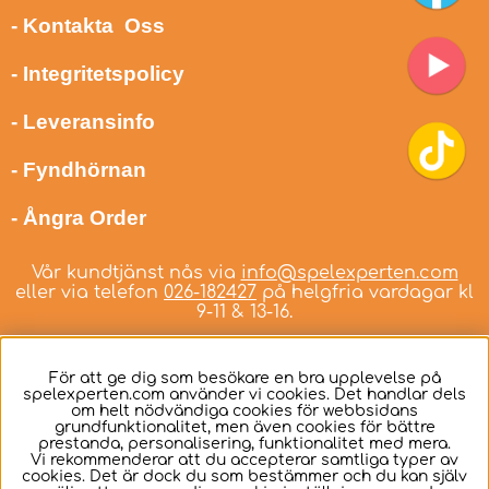
- Kontakta Oss
- Integritetspolicy
- Leveransinfo
- Fyndhörnan
- Ångra Order
Vår kundtjänst nås via
info@spelexperten.com
eller via telefon
026-182427
på helgfria vardagar kl
9-11 & 13-16.
För att ge dig som besökare en bra upplevelse på
spelexperten.com använder vi cookies. Det handlar dels
om helt nödvändiga cookies för webbsidans
Svenska
grundfunktionalitet, men även cookies för bättre
prestanda, personalisering, funktionalitet med mera.
Vi rekommenderar att du accepterar samtliga typer av
cookies. Det är dock du som bestämmer och du kan själv