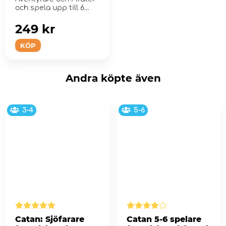
och spela upp till 6
spelare samtidigt
249 kr
KÖP
Andra köpte även
3-4
5-6
Catan: Sjöfarare
Catan 5-6 spelare