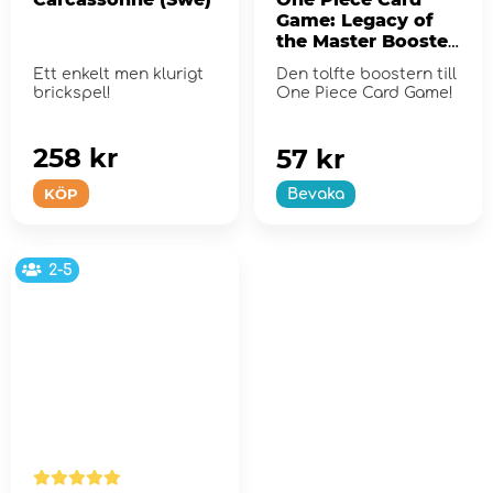
Game: Legacy of
the Master Booster
Pack OP12
Ett enkelt men klurigt
Den tolfte boostern till
brickspel!
One Piece Card Game!
258 kr
57 kr
KÖP
Bevaka
2-5