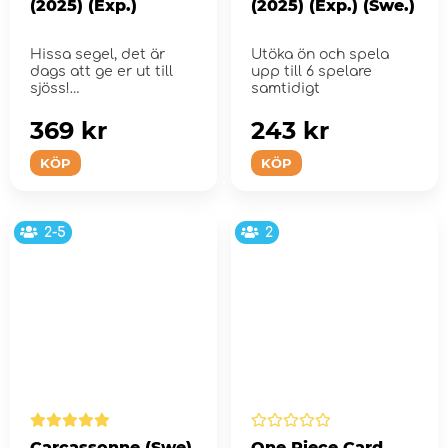
(2025) (Exp.)
(2025) (Exp.) (Swe.)
Hissa segel, det är
Utöka ön och spela
dags att ge er ut till
upp till 6 spelare
sjöss!
samtidigt
369 kr
243 kr
KÖP
KÖP
2-5
2
Carcassonne (Swe)
One Piece Card