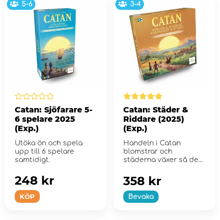
5-6
3-4
Catan: Sjöfarare 5-
Catan: Städer &
6 spelare 2025
Riddare (2025)
(Exp.)
(Exp.)
Utöka ön och spela
Handeln i Catan
upp till 6 spelare
blomstrar och
samtidigt.
städerna växer så det
knakar.
248 kr
358 kr
KÖP
Bevaka