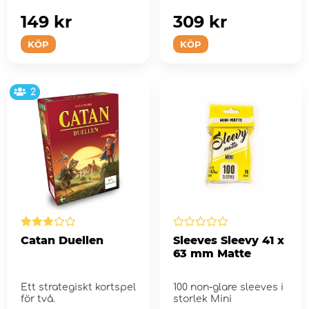
149 kr
309 kr
KÖP
KÖP
2
Catan Duellen
Sleeves Sleevy 41 x
63 mm Matte
Ett strategiskt kortspel
100 non-glare sleeves i
för två.
storlek Mini