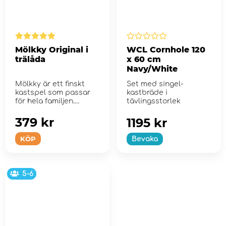
Mölkky Original i
WCL Cornhole 120
trälåda
x 60 cm
Navy/White
Mölkky är ett finskt
Set med singel-
kastspel som passar
kastbräde i
för hela familjen.
tävlingsstorlek
379 kr
1195 kr
KÖP
Bevaka
5-6