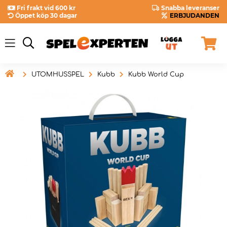
Fri frakt vid 600 kr
Snabba leveranser
Öppet köp 30 dagar
ERBJUDANDEN

UTOMHUSSPEL
Kubb
Kubb World Cup