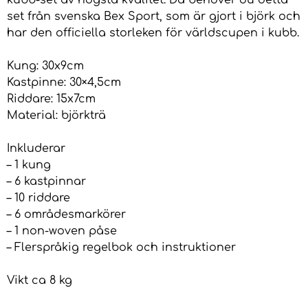
kubb-set av högsta kvalitet. Då behöver du detta
set från svenska Bex Sport, som är gjort i björk och
har den officiella storleken för världscupen i kubb.
Kung: 30x9cm
Kastpinne: 30×4,5cm
Riddare: 15x7cm
Material: björkträ
Inkluderar
– 1 kung
– 6 kastpinnar
– 10 riddare
– 6 områdesmarkörer
– 1 non-woven påse
– Flerspråkig regelbok och instruktioner
Vikt ca 8 kg