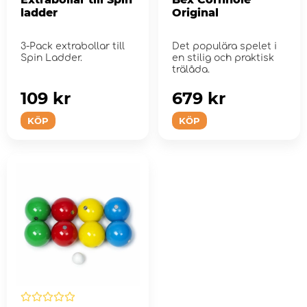
ladder
Original
3-Pack extrabollar till
Det populära spelet i
Spin Ladder.
en stilig och praktisk
trälåda.
109 kr
679 kr
KÖP
KÖP