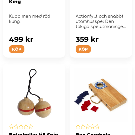
King
Kubb men med röd
Actionfyllt och snabbt
kung!
utomhusspel Den
tokiga spelutmaningen
med munstycken!
499 kr
359 kr
KÖP
KÖP
Extrabollar till Spin
Bex Cornhole