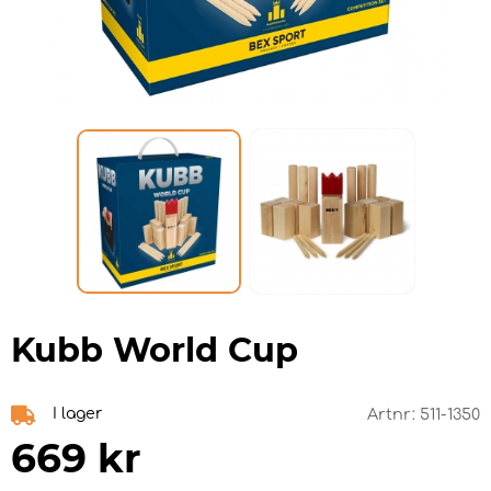
Kubb World Cup
I lager
Artnr:
511-1350
669
kr