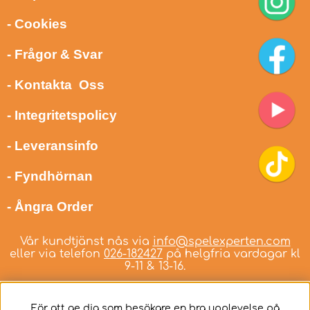
- Cookies
- Frågor & Svar
- Kontakta Oss
- Integritetspolicy
- Leveransinfo
- Fyndhörnan
- Ångra Order
Vår kundtjänst nås via
info@spelexperten.com
eller via telefon
026-182427
på helgfria vardagar kl
9-11 & 13-16.
För att ge dig som besökare en bra upplevelse på