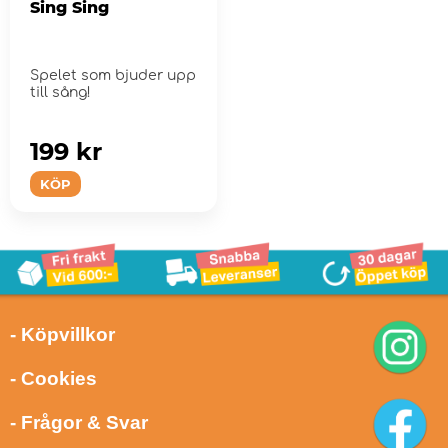
Sing Sing
Spelet som bjuder upp
till sång!
199 kr
KÖP
- Köpvillkor
- Cookies
- Frågor & Svar