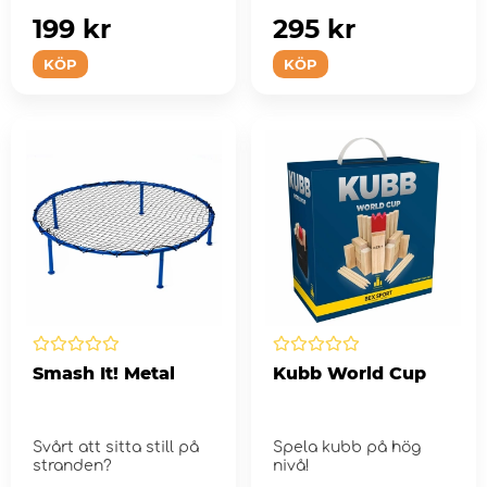
199 kr
295 kr
KÖP
KÖP
Smash It! Metal
Kubb World Cup
Svårt att sitta still på
Spela kubb på hög
stranden?
nivå!