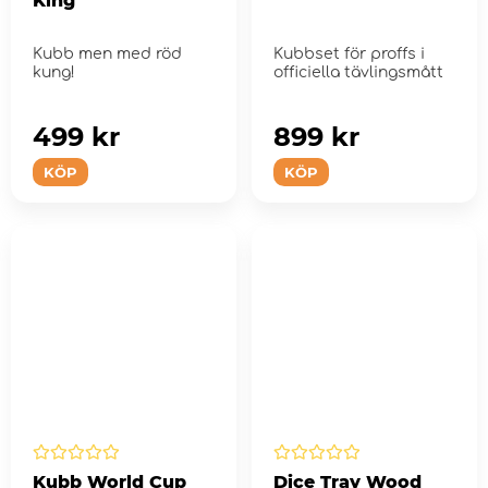
King
Kubb men med röd
Kubbset för proffs i
kung!
officiella tävlingsmått
499 kr
899 kr
KÖP
KÖP
Kubb World Cup
Dice Tray Wood