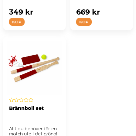
349 kr
669 kr
KÖP
KÖP
Brännboll set
Allt du behöver för en
match ute i det gröna!