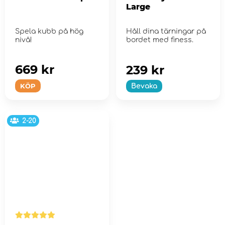
Large
Spela kubb på hög
Håll dina tärningar på
nivå!
bordet med finess.
669 kr
239 kr
KÖP
Bevaka
2-20