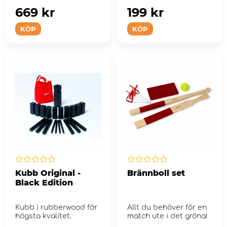
669 kr
199 kr
KÖP
KÖP
Kubb Original -
Brännboll set
Black Edition
Kubb i rubberwood för
Allt du behöver för en
högsta kvalitet.
match ute i det gröna!