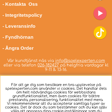
- Kontakta Oss
- Integritetspolicy
- Leveransinfo
- Fyndhörnan
- Ångra Order
Vår kundtjänst nås via
info@spelexperten.com
eller via telefon
026-182427
på helgfria vardagar kl
9-11 & 13-16.
För att ge dig som besökare en bra upplevelse på
spelexperten.com använder vi cookies. Det handlar dels
om helt nödvändiga cookies för webbsidans
Svenska
grundfunktionalitet, men även cookies för bättre
prestanda, personalisering, funktionalitet med mera.
Vi rekommenderar att du accepterar samtliga typer av
cookies. Det är dock du som bestämmer och du kan själv
välja att anpassa dina cookie-inställningar som du