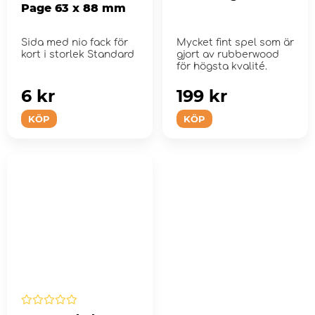
Page 63 x 88 mm
Sida med nio fack för
Mycket fint spel som är
kort i storlek Standard
gjort av rubberwood
för högsta kvalité.
6 kr
199 kr
KÖP
KÖP