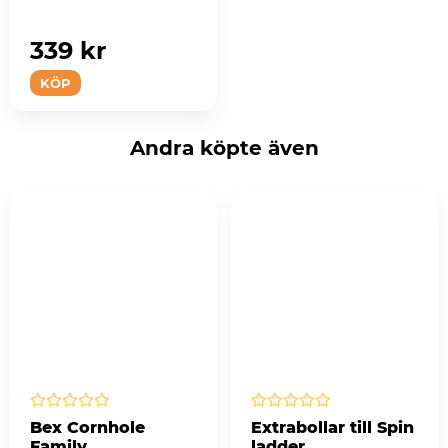
339 kr
KÖP
Andra köpte även
Bex Cornhole
Extrabollar till Spin
Family
ladder