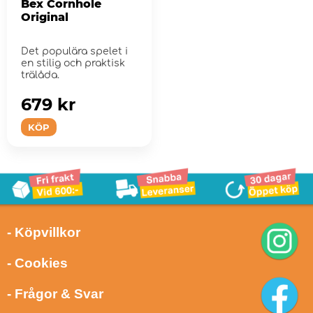
Bex Cornhole
Original
Det populära spelet i
en stilig och praktisk
trälåda.
679 kr
KÖP
- Köpvillkor
- Cookies
- Frågor & Svar