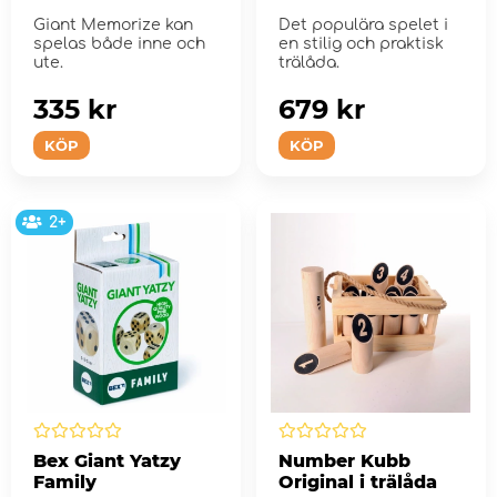
Giant Memorize kan
Det populära spelet i
spelas både inne och
en stilig och praktisk
ute.
trälåda.
335 kr
679 kr
KÖP
KÖP
2+
Bex Giant Yatzy
Number Kubb
Family
Original i trälåda