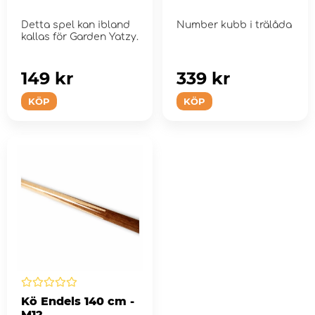
Detta spel kan ibland
Number kubb i trälåda
kallas för Garden Yatzy.
149 kr
339 kr
KÖP
KÖP
Kö Endels 140 cm -
M12