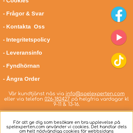
- Cookies
- Frågor & Svar
- Kontakta Oss
- Integritetspolicy
- Leveransinfo
- Fyndhörnan
- Ångra Order
Vår kundtjänst nås via
info@spelexperten.com
eller via telefon
026-182427
på helgfria vardagar kl
9-11 & 13-16.
För att ge dig som besökare en bra upplevelse på
spelexperten.com använder vi cookies. Det handlar dels
om helt nödvändiga cookies för webbsidans