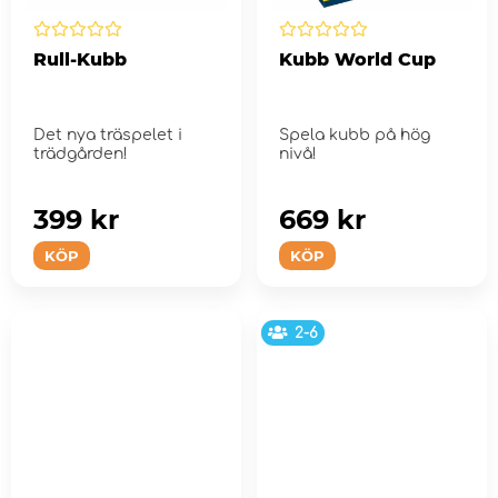
Rull-Kubb
Kubb World Cup
Det nya träspelet i
Spela kubb på hög
trädgården!
nivå!
399 kr
669 kr
KÖP
KÖP
2-6