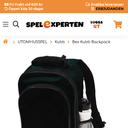
Fri frakt vid 600 kr
Snabba leveranser
Öppet köp 30 dagar
ERBJUDANDEN

UTOMHUSSPEL
Kubb
Bex Kubb Backpack