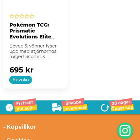
Pokémon TCG:
Prismatic
Evolutions Elite
Trainer Box
Eevee & vänner lyser
upp med stjärnornas
färger! Scarlet &
Violet...
695 kr
Bevaka
- Köpvillkor