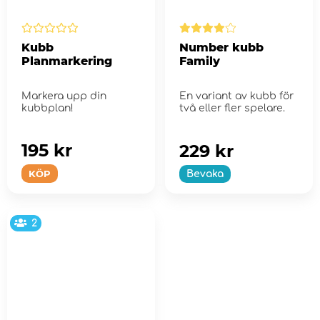
Kubb
Number kubb
Planmarkering
Family
Markera upp din
En variant av kubb för
kubbplan!
två eller fler spelare.
195 kr
229 kr
KÖP
Bevaka
2