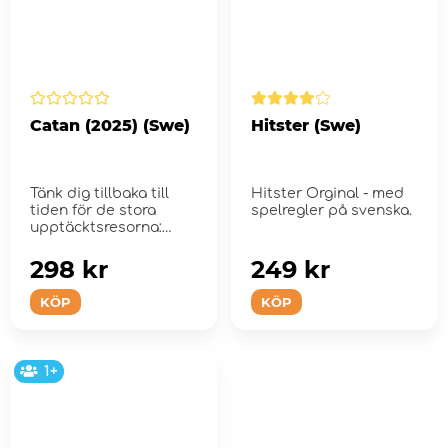
Catan (2025) (Swe)
Hitster (Swe)
Tänk dig tillbaka till
Hitster Orginal - med
tiden för de stora
spelregler på svenska.
upptäcktsresorna:
298 kr
249 kr
KÖP
KÖP
1+