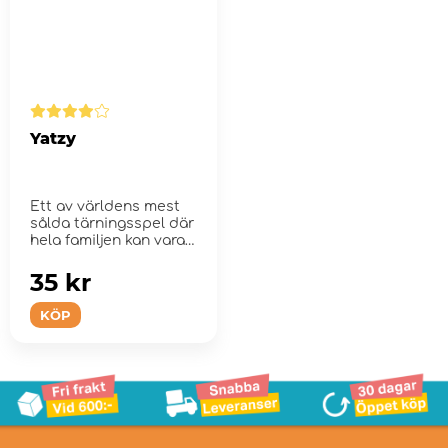
Yatzy
Ett av världens mest
sålda tärningsspel där
hela familjen kan vara
m...
35 kr
KÖP