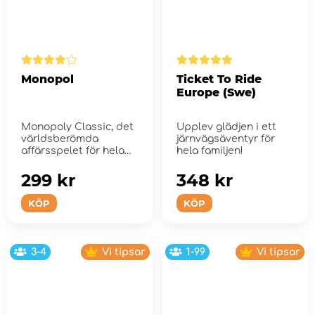
Monopol
Ticket To Ride
Europe (Swe)
Monopoly Classic, det
Upplev glädjen i ett
världsberömda
järnvägsäventyr för
affärsspelet för hela
hela familjen!
familjen.
299 kr
348 kr
KÖP
KÖP
3-4
Vi tipsar
1-99
Vi tipsar