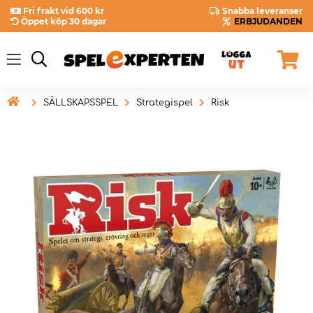
Fri frakt vid 600 kr
Snabba leveranser
Öppet köp 30 dagar
ERBJUDANDEN

SÄLLSKAPSSPEL
Strategispel
Risk