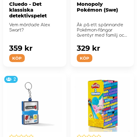
Cluedo - Det
Monopoly
klassiska
Pokémon (Swe)
detektivspelet
Vem mördade Alex
Åk på ett spännande
Swart?
Pokémon-fångar
äventyr med familj och
...
359 kr
329 kr
KÖP
KÖP
2