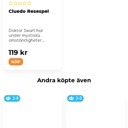
Cluedo Resespel
Doktor Swart har
under mystiska
omständigheter
hittats död i sin
herrgård...
119 kr
KÖP
Andra köpte även
2-8
2-5