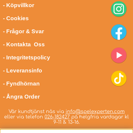
- Köpvillkor
- Cookies
- Frågor & Svar
- Kontakta Oss
- Integritetspolicy
- Leveransinfo
- Fyndhörnan
- Ångra Order
Vår kundtjänst nås via
info@spelexperten.com
eller via telefon
026-182427
på helgfria vardagar kl
9-11 & 13-16.