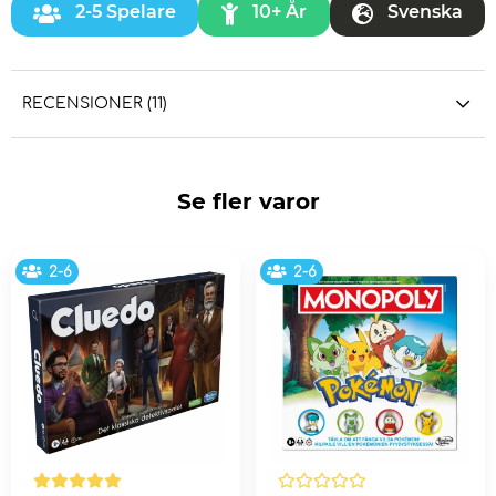
2-5 Spelare
10+ År
Svenska
RECENSIONER (11)
Se fler varor
2-6
2-6