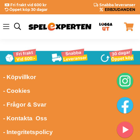
Fri frakt vid 600 kr
Snabba leveranser
Öppet köp 30 dagar
ERBJUDANDEN
- Köpvillkor
- Cookies
- Frågor & Svar
- Kontakta Oss
- Integritetspolicy