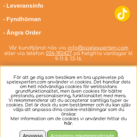
- Leveransinfo
- Fyndhörnan
- Ångra Order
Vår kundtjänst nås via
info@spelexperten.com
eller via telefon
026-182427
på helgfria vardagar kl
9-11 & 13-16.
För att ge dig som besökare en bra upplevelse på
spelexperten.com använder vi cookies. Det handlar dels
om helt nödvändiga cookies för webbsidans
Svenska
grundfunktionalitet, men även cookies för bättre
prestanda, personalisering, funktionalitet med mera.
Vi rekommenderar att du accepterar samtliga typer av
cookies. Det är dock du som bestämmer och du kan själv
välja att anpassa dina cookie-inställningar som du
önskar.
Mer information om de cookies vi använder hittar du
här
.
Anpassa
Acceptera rekommenderade