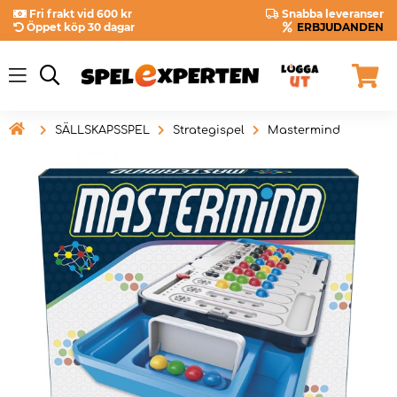
Fri frakt vid 600 kr
Snabba leveranser
Öppet köp 30 dagar
ERBJUDANDEN

SÄLLSKAPSSPEL
Strategispel
Mastermind