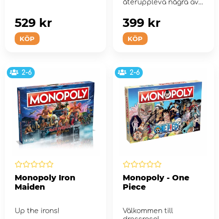
återuppleva några av
deras spelerfare...
529 kr
399 kr
KÖP
KÖP
2-6
2-6
Monopoly Iron
Monopoly - One
Maiden
Piece
Up the irons!
Välkommen till