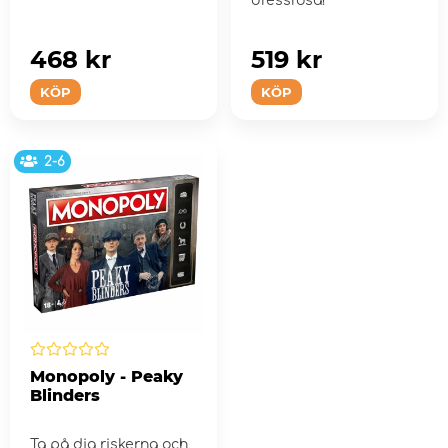
dressrosa!
468 kr
519 kr
KÖP
KÖP
2-6
Monopoly - Peaky
Blinders
Ta på dig riskerna och