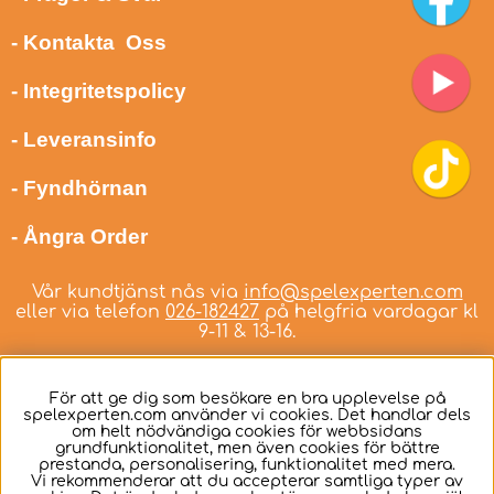
- Kontakta Oss
- Integritetspolicy
- Leveransinfo
- Fyndhörnan
- Ångra Order
Vår kundtjänst nås via
info@spelexperten.com
eller via telefon
026-182427
på helgfria vardagar kl
9-11 & 13-16.
För att ge dig som besökare en bra upplevelse på
spelexperten.com använder vi cookies. Det handlar dels
om helt nödvändiga cookies för webbsidans
Svenska
grundfunktionalitet, men även cookies för bättre
prestanda, personalisering, funktionalitet med mera.
Vi rekommenderar att du accepterar samtliga typer av