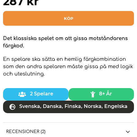
287
kr
KÖP
Det klassiska spelet om att gissa motståndarens
färgkod.
En spelare ska sätta en hemlig färgkombination
som den andra spelaren måste gissa på med logik
och uteslutning.
2 Spelare
8+ År
Svenska
,
Danska
,
Finska
,
Norska
,
Engelska
RECENSIONER (2)