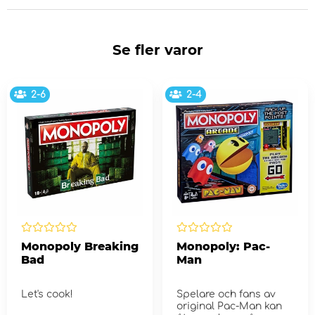
Se fler varor
2-6
2-4
Monopoly Breaking
Monopoly: Pac-
Bad
Man
Let's cook!
Spelare och fans av
original Pac-Man kan