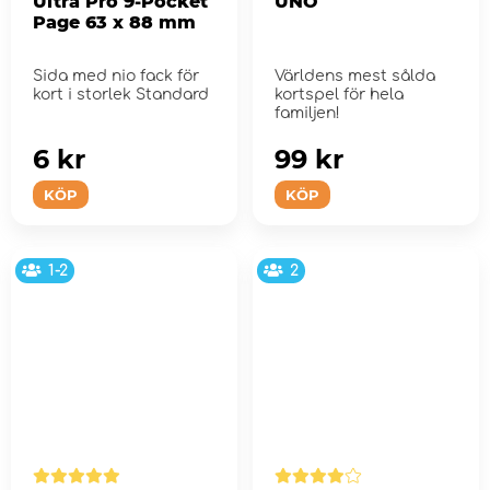
Ultra Pro 9-Pocket
UNO
Page 63 x 88 mm
Sida med nio fack för
Världens mest sålda
kort i storlek Standard
kortspel för hela
familjen!
6 kr
99 kr
KÖP
KÖP
1-2
2