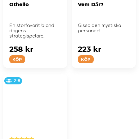
Othello
Vem Där?
En storfavorit bland
Gissa den mystiska
dagens
personen!
strategispelare.
258 kr
223 kr
KÖP
KÖP
2-8