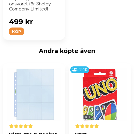
ansvaret för Shelby
Company Limited!
499 kr
KÖP
Andra köpte även
2-10