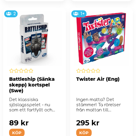
2
1+
Battleship (Sänka
Twister Air (Eng)
skepp) kortspel
(Swe)
Det klassiska
Ingen matta? Det
sjöslagsspelet - nu
stämmer! Ta rörelser
som ett fartfyllt och
från mattan till
roligt kortspel!
skärmen med T...
89 kr
295 kr
KÖP
KÖP