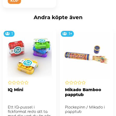
KÖP
Andra köpte även
1
1+
IQ Mini
Mikado Bamboo
papptub
Ett IQ-pussel i
Plockepinn / Mikado i
fickformat redo att ta
papptub