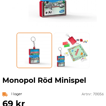
Monopol Röd Minispel
I lager
Artnr:
701056
69
kr