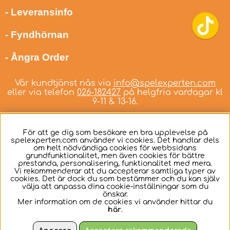
- Leveransinfo
- Fyndhörnan
- Ångra Order
Vår kundtjänst nås via
info@spelexperten.com
eller via telefon
026-182427
på helgfria vardagar kl
9-11 & 13-16.
För att ge dig som besökare en bra upplevelse på
spelexperten.com använder vi cookies. Det handlar dels
om helt nödvändiga cookies för webbsidans
Svenska
grundfunktionalitet, men även cookies för bättre
prestanda, personalisering, funktionalitet med mera.
Vi rekommenderar att du accepterar samtliga typer av
cookies. Det är dock du som bestämmer och du kan själv
välja att anpassa dina cookie-inställningar som du
önskar.
Mer information om de cookies vi använder hittar du
här
.