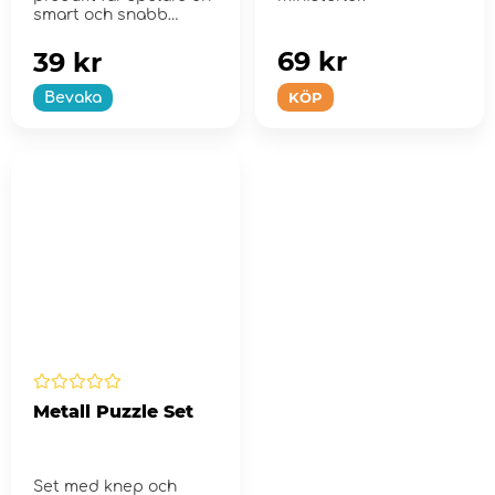
smart och snabb
lösning för att la...
69 kr
39 kr
KÖP
Bevaka
Metall Puzzle Set
Set med knep och