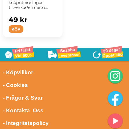
knåputmaningar
tillverkade i metall.
49 kr
KÖP
- Köpvillkor
- Cookies
- Frågor & Svar
- Kontakta Oss
- Integritetspolicy