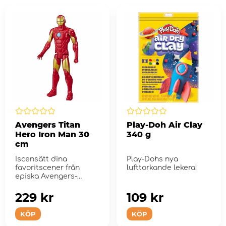
Avengers Titan
Play-Doh Air Clay
Hero Iron Man 30
340 g
cm
Iscensätt dina
Play-Dohs nya
favoritscener från
lufttorkande lekera!
episka Avengers-
äventyr eller hitta
p&#...
229 kr
109 kr
KÖP
KÖP