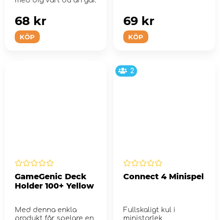
med dig vart du än går.
68 kr
69 kr
KÖP
KÖP
2
GameGenic Deck
Connect 4 Minispel
Holder 100+ Yellow
Med denna enkla
Fullskaligt kul i
produkt får spelare en
ministorlek