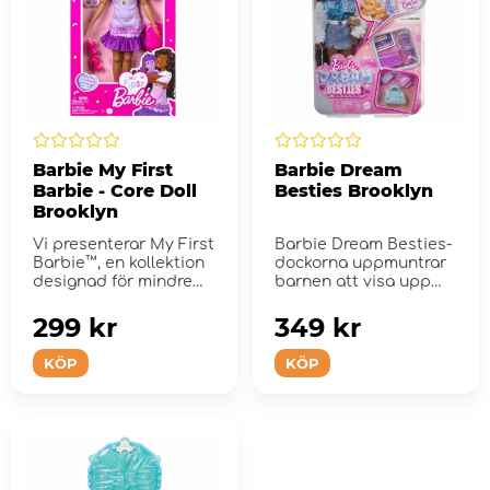
Barbie My First
Barbie Dream
Barbie - Core Doll
Besties Brooklyn
Brooklyn
Vi presenterar My First
Barbie Dream Besties-
Barbie™, en kollektion
dockorna uppmuntrar
designad för mindre
barnen att visa upp
barn!
sina unika talanger.
299 kr
349 kr
KÖP
KÖP