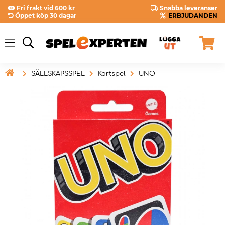
Fri frakt vid 600 kr
Snabba leveranser
Öppet köp 30 dagar
ERBJUDANDEN

SÄLLSKAPSSPEL
Kortspel
UNO