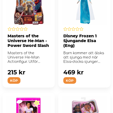
Masters of the
Disney Frozen 1
Universe He-Man -
Sjungande Elsa
Power Sword Slash
(Eng)
Masters of the
Barn kommer att älska
Universe He-Man
att sjunga med när
Actionfigur. Utför
Elsa-docka sjunger
kraftfulla Power Sword
"Let It Go".
Slash och ...
215 kr
469 kr
KÖP
KÖP