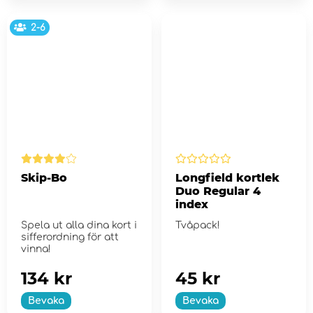
2-6
Skip-Bo
Longfield kortlek
Duo Regular 4
index
Spela ut alla dina kort i
Tvåpack!
sifferordning för att
vinna!
134 kr
45 kr
Bevaka
Bevaka