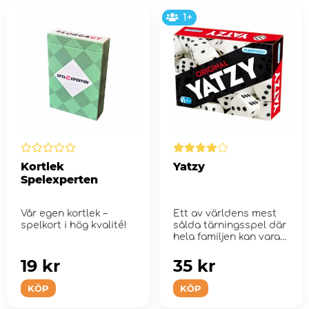
1+
Kortlek
Yatzy
Spelexperten
Vår egen kortlek –
Ett av världens mest
spelkort i hög kvalité!
sålda tärningsspel där
hela familjen kan vara
m...
19 kr
35 kr
KÖP
KÖP