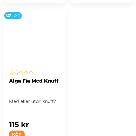
2-4
Alga Fia Med Knuff
Med eller utan knuff?
115 kr
KÖP