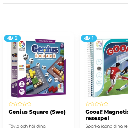
2
1
Genius Square (Swe)
Gooal! Magneti
resespel
Tävla och höj dina
Sparka igång dina r