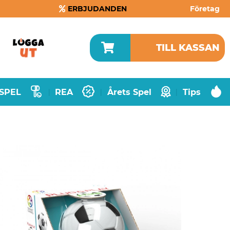
ERBJUDANDEN
Företag
TILL KASSAN
SPEL
REA
Årets Spel
Tips
|
|
|