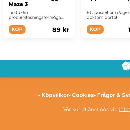
Maze 3
Testa din
Ett pussel om dagen
problemlösningsförmåga
doktorn borta!
med Rubiks smarta ägg!
89 kr
KÖP
KÖP
- Köpvillkor
- Cookies
- Frågor & Sv
Vår kundtjänst nås via
info