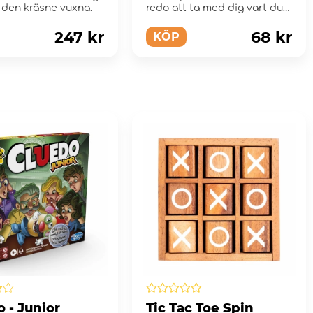
r den kräsne vuxna.
redo att ta med dig vart du
än går.
247 kr
68 kr
KÖP
 - Junior
Tic Tac Toe Spin