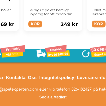
 håller
Ge dig ut på ett hemligt
Fallet m
uppdrag för att rädda din
leksaken
serietidning!
169 kr
249 kr
KÖP
KÖP
ar
- Kontakta Oss
- Integritetspolicy
- Leveransinf
@spelexperten.com
eller via telefon
026-182427
på helg
Sociala Medier: