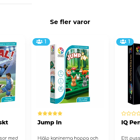
Se fler varor
1
1
skt
Jump In
IQ Pe
esor med
Hjälp kaninerna hoppa och
Ett puss