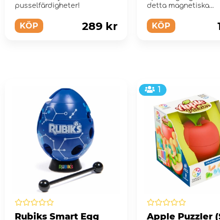
pusselfärdigheter!
detta magnetiska
pusselspel!
289 kr
KÖP
KÖP
1
Rubiks Smart Egg
Apple Puzzler 