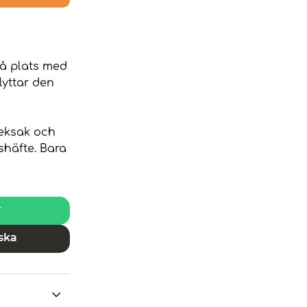
 få plats med
lyttar den
leksak och
shäfte. Bara
r
ska