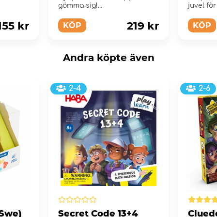
gömma sig!
juvel fö
155 kr
219 kr
KÖP
KÖP
Andra köpte även
2-4
2-6
(Swe)
Secret Code 13+4
Cluedo