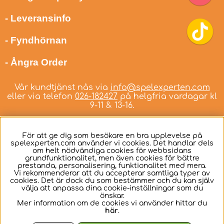
- Leveransinfo
- Fyndhörnan
- Ångra Order
Vår kundtjänst nås via
info@spelexperten.com
eller via telefon
026-182427
på helgfria vardagar kl
9-11 & 13-16.
För att ge dig som besökare en bra upplevelse på
spelexperten.com använder vi cookies. Det handlar dels
om helt nödvändiga cookies för webbsidans
Svenska
grundfunktionalitet, men även cookies för bättre
prestanda, personalisering, funktionalitet med mera.
Vi rekommenderar att du accepterar samtliga typer av
cookies. Det är dock du som bestämmer och du kan själv
välja att anpassa dina cookie-inställningar som du
önskar.
Mer information om de cookies vi använder hittar du
här
.