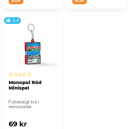
KÖP
KÖP
2-4
Monopol Röd
Minispel
Fullskaligt kul i
ministorlek
69 kr