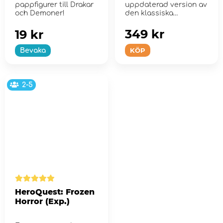
pappfigurer till Drakar
uppdaterad version av
och Demoner!
den klassiska
HeroQuest-
expansionen!
349 kr
19 kr
KÖP
Bevaka
2-5
HeroQuest: Frozen
Horror (Exp.)