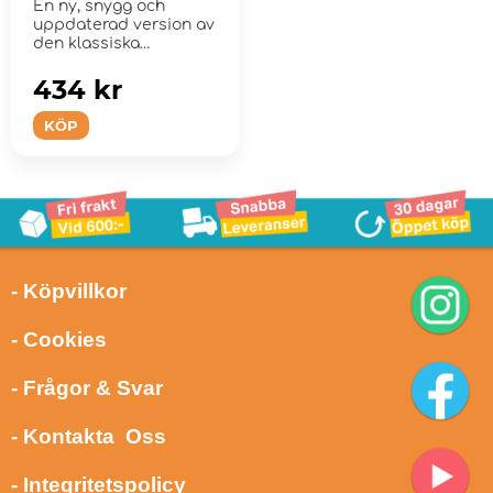
En ny, snygg och
uppdaterad version av
den klassiska
HeroQuest-
expansionen!
434 kr
KÖP
- Köpvillkor
- Cookies
- Frågor & Svar
- Kontakta Oss
- Integritetspolicy