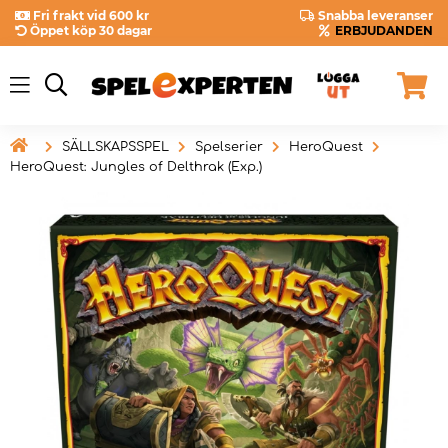
Fri frakt vid 600 kr
Snabba leveranser
Öppet köp 30 dagar
ERBJUDANDEN

SÄLLSKAPSSPEL
Spelserier
HeroQuest
HeroQuest: Jungles of Delthrak (Exp.)