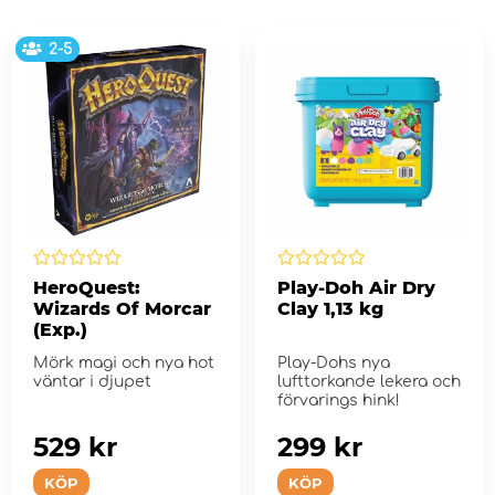
2-5
HeroQuest:
Play-Doh Air Dry
Wizards Of Morcar
Clay 1,13 kg
(Exp.)
Mörk magi och nya hot
Play-Dohs nya
väntar i djupet
lufttorkande lekera och
förvarings hink!
529 kr
299 kr
KÖP
KÖP