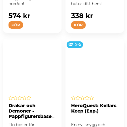
horden!
hotar ditt hem!
574 kr
338 kr
KÖP
KÖP
2-5
Drakar och
HeroQuest: Kellars
Demoner -
Keep (Exp.)
Pappfigurersbaser
10-pack
Tio baser för
En ny, snygg och