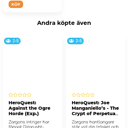
KÖP
Andra köpte även
2-5
2-5
HeroQuest:
HeroQuest: Joe
Against the Ogre
Manganiello’s - The
Horde (Exp.)
Crypt of Perpetual
Darkness (Exp.)
Zargons intriger har
Zargons hantlangare
fångat Dirgrusht-
står vid din tröskel och