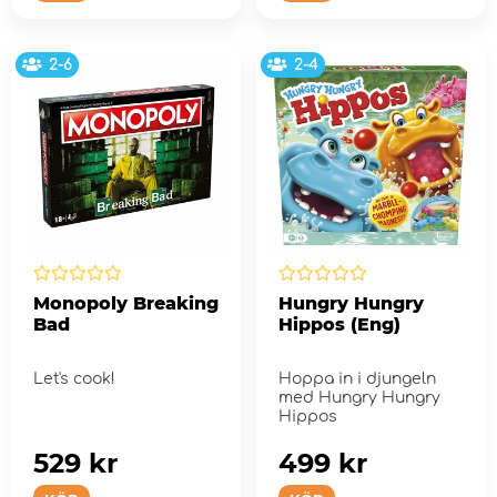
2-6
2-4
Monopoly Breaking
Hungry Hungry
Bad
Hippos (Eng)
Let's cook!
Hoppa in i djungeln
med Hungry Hungry
Hippos
529 kr
499 kr