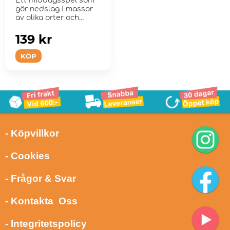
Ett middagsspel som
gör nedslag i massor
av olika orter och
städer världe...
139 kr
KÖP
- Köpvillkor
- Cookies
- Frågor & Svar
- Kontakta Oss
- Integritetspolicy