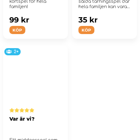
kortspel för hela
sålda tärningsspel där
familjen!
hela familjen kan vara
m...
99 kr
35 kr
KÖP
KÖP
2+
Var är vi?