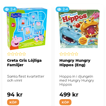
2-4
2-4
Greta Gris Löjliga
Hungry Hungry
Familjer
Hippos (Eng)
Samla flest kvartetter
Hoppa in i djungeln
och vinn!
med Hungry Hungry
Hippos
94 kr
499 kr
KÖP
KÖP