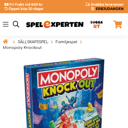
Fri frakt vid 600 kr
Snabba leveranser
Öppet köp 30 dagar
ERBJUDANDEN

SÄLLSKAPSSPEL
Familjespel
Monopoly Knockout