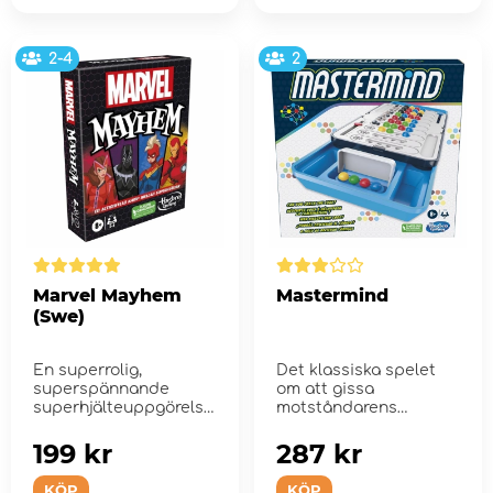
2-4
2
Marvel Mayhem
Mastermind
(Swe)
En superrolig,
Det klassiska spelet
superspännande
om att gissa
superhjälteuppgörelse
motståndarens
!
färgkod.
199 kr
287 kr
KÖP
KÖP