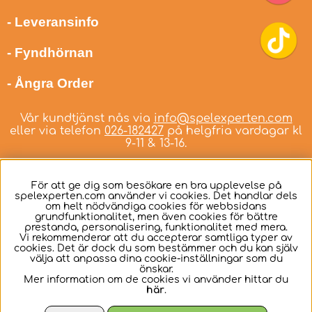
- Leveransinfo
- Fyndhörnan
- Ångra Order
Vår kundtjänst nås via
info@spelexperten.com
eller via telefon
026-182427
på helgfria vardagar kl
9-11 & 13-16.
För att ge dig som besökare en bra upplevelse på
spelexperten.com använder vi cookies. Det handlar dels
om helt nödvändiga cookies för webbsidans
Svenska
grundfunktionalitet, men även cookies för bättre
prestanda, personalisering, funktionalitet med mera.
Vi rekommenderar att du accepterar samtliga typer av
cookies. Det är dock du som bestämmer och du kan själv
välja att anpassa dina cookie-inställningar som du
önskar.
Mer information om de cookies vi använder hittar du
här
.