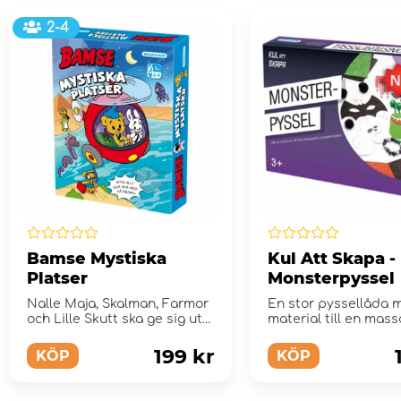
2-4
Bamse Mystiska
Kul Att Skapa -
Platser
Monsterpyssel
Nalle Maja, Skalman, Farmor
En stor pyssellåda 
och Lille Skutt ska ge sig ut
material till en mass
på äventyr
pyssel och mallar till 
199 kr
KÖP
KÖP