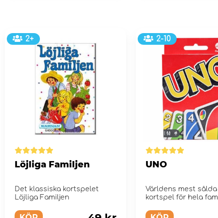
2+
2-10
Löjliga Familjen
UNO
Det klassiska kortspelet
Världens mest sålda
Löjliga Familjen
kortspel för hela fami
49 kr
KÖP
KÖP