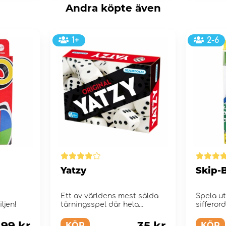
Andra köpte även
1+
2-6
Yatzy
Skip-
Ett av världens mest sålda
Spela ut
ljen!
tärningsspel där hela
sifferor
familjen kan vara m...
99 kr
35 kr
KÖP
KÖP