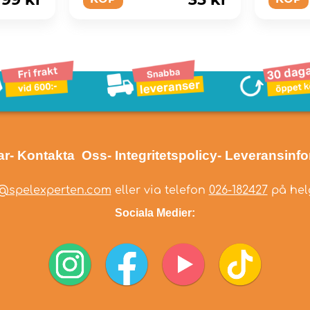
ar
- Kontakta Oss
- Integritetspolicy
- Leveransinf
@spelexperten.com
eller via telefon
026-182427
på helg
Sociala Medier: