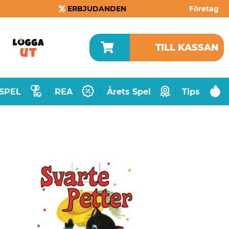
ERBJUDANDEN
Företag
TILL KASSAN
SPEL
REA
Årets Spel
Tips
|
|
|