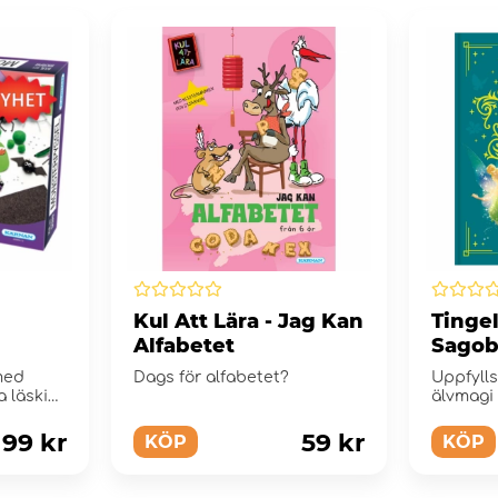
Kul Att Lära - Jag Kan
Tingel
Alfabetet
Sago
med
Dags för alfabetet?
Uppfyll
a läskigt
älvmagi
m...
199 kr
59 kr
KÖP
KÖP