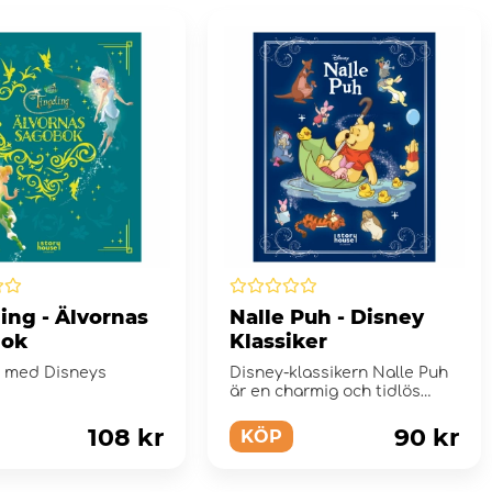
ing - Älvornas
Nalle Puh - Disney
bok
Klassiker
s med Disneys
Disney-klassikern Nalle Puh
är en charmig och tidlös
berättelse
108 kr
90 kr
KÖP