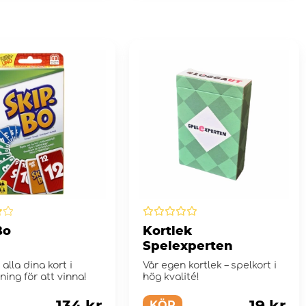
Bo
Kortlek
Spelexperten
 alla dina kort i
Vår egen kortlek – spelkort i
dning för att vinna!
hög kvalité!
134 kr
19 kr
KÖP