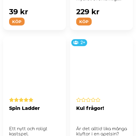
pris för den som v...
39 kr
229 kr
KÖP
KÖP
2+
Spin Ladder
Kul frågor!
Ett nytt och roligt
Är det alltid lika många
kastspel.
klyftor i en apelsin?