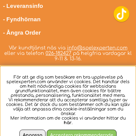
- Leveransinfo
- Fyndhörnan
- Ångra Order
Vår kundtjänst nås via
info@spelexperten.com
eller via telefon
026-182427
på helgfria vardagar kl
9-11 & 13-16.
För att ge dig som besökare en bra upplevelse på
spelexperten.com använder vi cookies. Det handlar dels
om helt nödvändiga cookies för webbsidans
Svenska
grundfunktionalitet, men även cookies för bättre
prestanda, personalisering, funktionalitet med mera.
Vi rekommenderar att du accepterar samtliga typer av
cookies. Det är dock du som bestämmer och du kan själv
välja att anpassa dina cookie-inställningar som du
önskar.
Mer information om de cookies vi använder hittar du
här
.
Anpassa
Acceptera rekommenderade