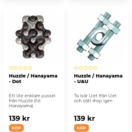
Huzzle / Hanayama
Huzzle / Hanayama
- Dot
- U&U
Ett lite enklare pussel
Ta isär U:et från U:et
från Huzzle (f.d.
och sätt ihop igen
Hanayama).
139 kr
139 kr
KÖP
KÖP