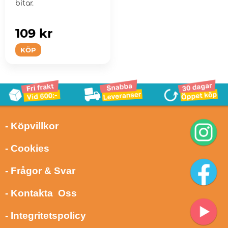
bitar.
109 kr
KÖP
- Köpvillkor
- Cookies
- Frågor & Svar
- Kontakta Oss
- Integritetspolicy