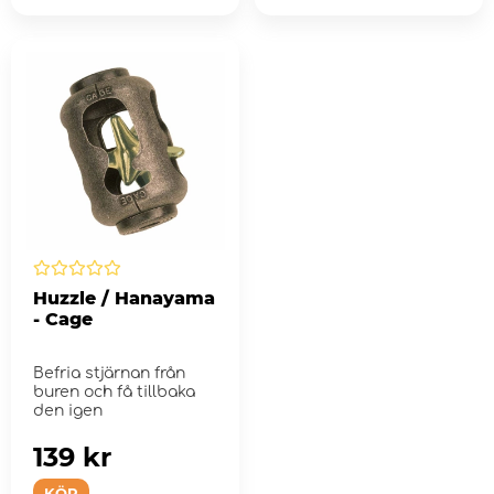
Huzzle / Hanayama
- Cage
Befria stjärnan från
buren och få tillbaka
den igen
139 kr
KÖP