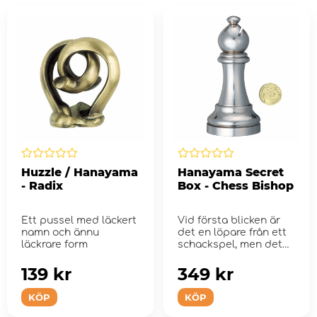
Huzzle / Hanayama
Hanayama Secret
- Radix
Box - Chess Bishop
Ett pussel med läckert
Vid första blicken är
namn och ännu
det en löpare från ett
läckrare form
schackspel, men det
fin...
139 kr
349 kr
KÖP
KÖP