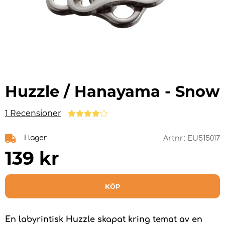
Huzzle / Hanayama - Snow
1 Recensioner
I lager
Artnr:
EU515017
139
kr
KÖP
En labyrintisk Huzzle skapat kring temat av en