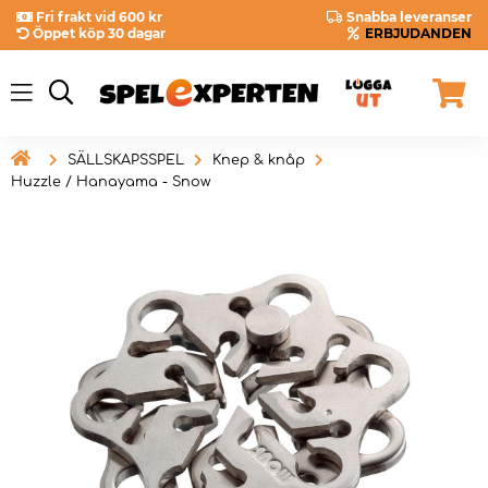
Fri frakt vid 600 kr
Snabba leveranser
Öppet köp 30 dagar
ERBJUDANDEN

SÄLLSKAPSSPEL
Knep & knåp
Huzzle / Hanayama - Snow