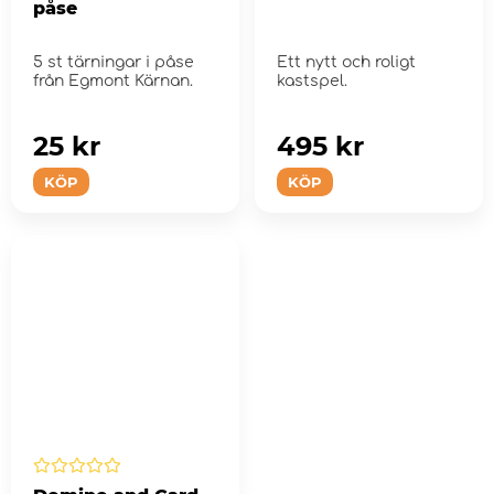
påse
5 st tärningar i påse
Ett nytt och roligt
från Egmont Kärnan.
kastspel.
25 kr
495 kr
KÖP
KÖP