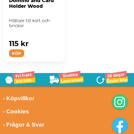
Domino and Card
Holder Wood
Hållare till kort och
brickor
115 kr
KÖP
- Köpvillkor
- Cookies
- Frågor & Svar