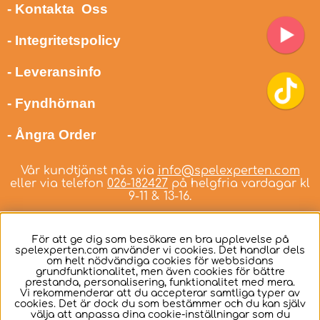
- Kontakta Oss
- Integritetspolicy
- Leveransinfo
- Fyndhörnan
- Ångra Order
Vår kundtjänst nås via
info@spelexperten.com
eller via telefon
026-182427
på helgfria vardagar kl
9-11 & 13-16.
För att ge dig som besökare en bra upplevelse på
spelexperten.com använder vi cookies. Det handlar dels
om helt nödvändiga cookies för webbsidans
Svenska
grundfunktionalitet, men även cookies för bättre
prestanda, personalisering, funktionalitet med mera.
Vi rekommenderar att du accepterar samtliga typer av
cookies. Det är dock du som bestämmer och du kan själv
välja att anpassa dina cookie-inställningar som du