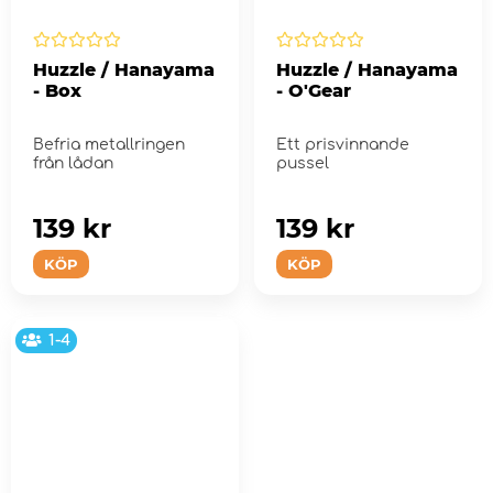
Huzzle / Hanayama
Huzzle / Hanayama
- Box
- O'Gear
Befria metallringen
Ett prisvinnande
från lådan
pussel
139 kr
139 kr
KÖP
KÖP
1-4