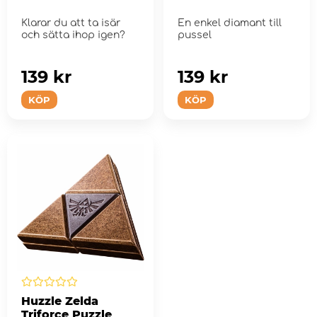
Klarar du att ta isär
En enkel diamant till
och sätta ihop igen?
pussel
139 kr
139 kr
KÖP
KÖP
Huzzle Zelda
Triforce Puzzle