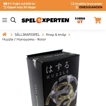
Fri frakt vid 600 kr
Snabba leveranser
Öppet köp 30 dagar
ERBJUDANDEN

SÄLLSKAPSSPEL
Knep & knåp
Huzzle / Hanayama - Rotor