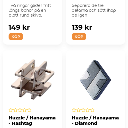
Två ringar glider fritt
Separera de tre
längs banor på en
delarna och sätt ihop
platt rund skiva.
de igen
149 kr
139 kr
KÖP
KÖP
Huzzle / Hanayama
Huzzle / Hanayama
- Hashtag
- Diamond