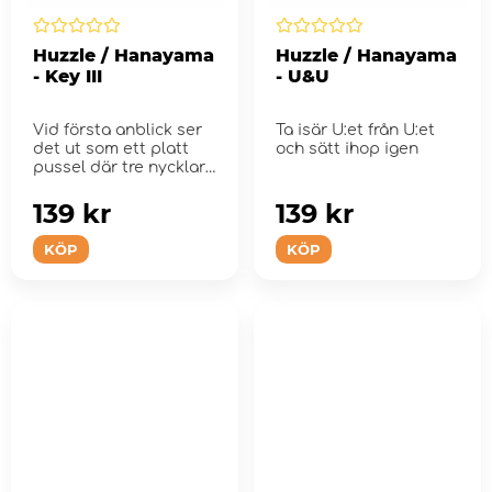
Huzzle / Hanayama
Huzzle / Hanayama
- Key III
- U&U
Vid första anblick ser
Ta isär U:et från U:et
det ut som ett platt
och sätt ihop igen
pussel där tre nycklar
ska dras ut...
139 kr
139 kr
KÖP
KÖP