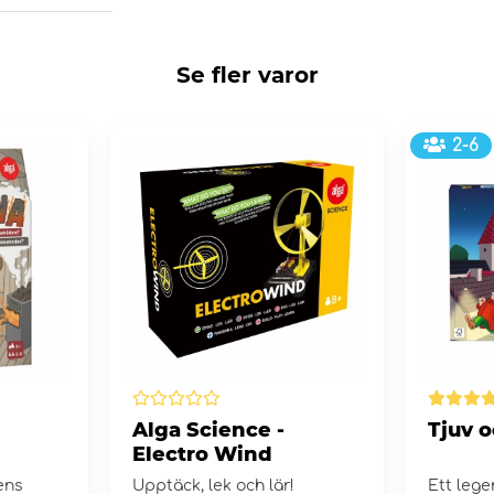
Se fler varor
2-6
Alga Science -
Tjuv o
Electro Wind
ens
Upptäck, lek och lär!
Ett lege