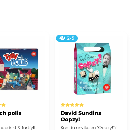
2-5
ch polis
David Sundins
Oopzy!
ndariskt & fartfyllt
Kan du unvika en "Oopzy!"?