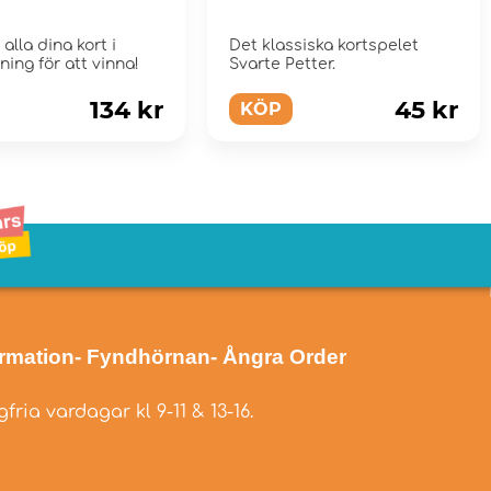
 alla dina kort i
Det klassiska kortspelet
dning för att vinna!
Svarte Petter.
134 kr
45 kr
KÖP
ormation
- Fyndhörnan
- Ångra Order
fria vardagar kl 9-11 & 13-16.