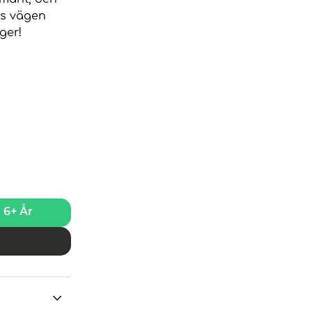
gs vägen
ger!
6+ År