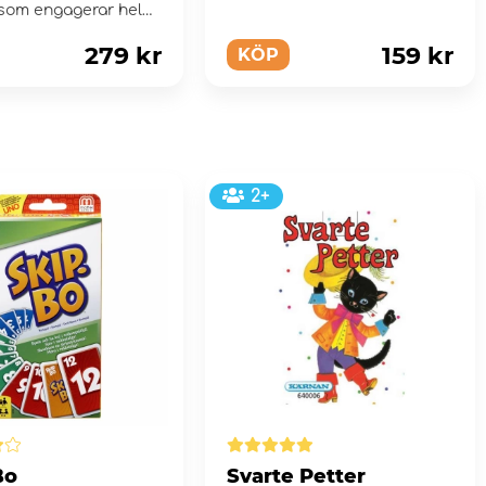
 som engagerar hela
!
279 kr
159 kr
KÖP
2+
Bo
Svarte Petter