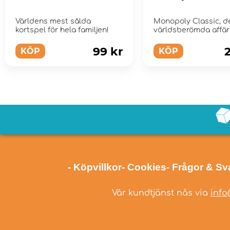
Världens mest sålda
Monopoly Classic, d
kortspel för hela familjen!
världsberömda affär
för hela familjen.
99 kr
KÖP
KÖP
- Köpvillkor
- Cookies
- Frågor & Sv
Vår kundtjänst nås via
info