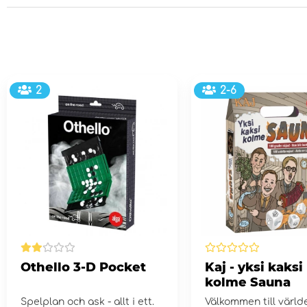
2
2-6
Othello 3-D Pocket
Kaj - yksi kaksi
kolme Sauna
Spelplan och ask - allt i ett.
Välkommen till värld