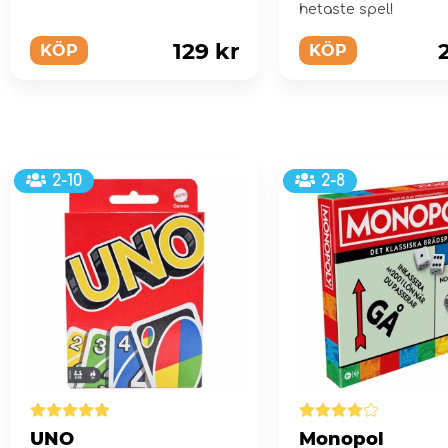
hetaste spel!
129 kr
KÖP
KÖP
2-10
2-8
UNO
Monopol