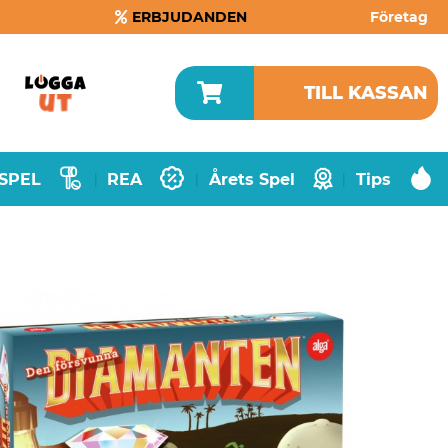
ERBJUDANDEN
Företag
TILL KASSAN
SPEL
REA
Årets Spel
Tips
|
|
|