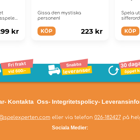
et
Gissa den mystiska
Spela ut
sspelet
personen!
sifferor
299 kr
223 kr
KÖP
KÖP
ar
- Kontakta Oss
- Integritetspolicy
- Leveransinf
@spelexperten.com
eller via telefon
026-182427
på helg
Sociala Medier: