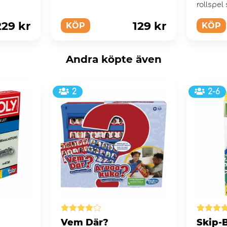
rollspel
familjen
229 kr
129 kr
KÖP
KÖP
Andra köpte även
2
2-6
Vem Där?
Skip-