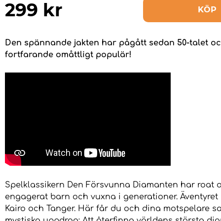
299
kr
KÖP
Den spännande jakten har pågått sedan 50-talet oc
fortfarande omåttligt populär!
Spelklassikern Den Försvunna Diamanten har roat 
engagerat barn och vuxna i generationer. Äventyret 
Kairo och Tanger. Här får du och dina motspelare 
mystiska uppdrag: Att återfinna världens största di