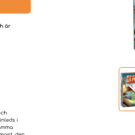
h är
och
inleds i
samma
amant, den