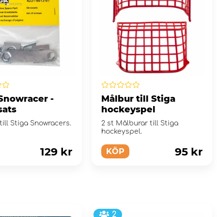
 Snowracer -
Målbur till Stiga
sats
hockeyspel
till Stiga Snowracers.
2 st Målburar till Stiga
hockeyspel.
129 kr
95 kr
KÖP
2