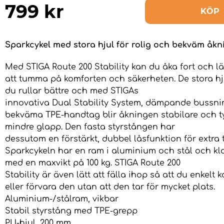
799
kr
KÖP
Sparkcykel med stora hjul för rolig och bekväm åkn
Med STIGA Route 200 Stability kan du åka fort och l
att tumma på komforten och säkerheten. De stora hj
du rullar bättre och med STIGAs
innovativa Dual Stability System, dämpande bussn
bekväma TPE-handtag blir åkningen stabilare och t
mindre glapp. Den fasta styrstången har
dessutom en förstärkt, dubbel låsfunktion för extra 
Sparkcykeln har en ram i aluminium och stål och kl
med en maxvikt på 100 kg. STIGA Route 200
Stability är även lätt att fälla ihop så att du enkelt
eller förvara den utan att den tar för mycket plats.
Aluminium-/stålram, vikbar
Stabil styrstång med TPE-grepp
PU-hjul, 200 mm.