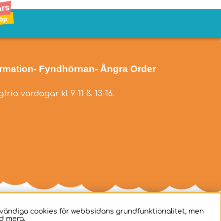
ormation
- Fyndhörnan
- Ångra Order
fria vardagar kl 9-11 & 13-16.
dvändiga cookies för webbsidans grundfunktionalitet, men
d mera.