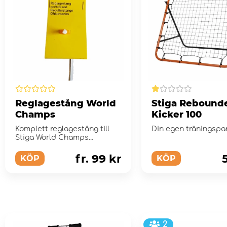
Reglagestång World
Stiga Rebound
Champs
Kicker 100
Komplett reglagestång till
Din egen träningspa
Stiga World Champs
fotbollsspel
fr. 99 kr
KÖP
KÖP
2