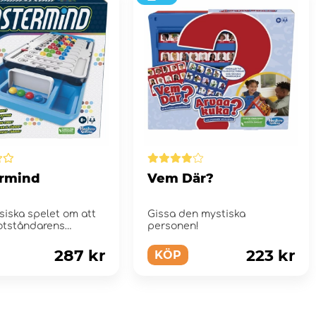
rmind
Vem Där?
siska spelet om att
Gissa den mystiska
otståndarens
personen!
287 kr
223 kr
KÖP