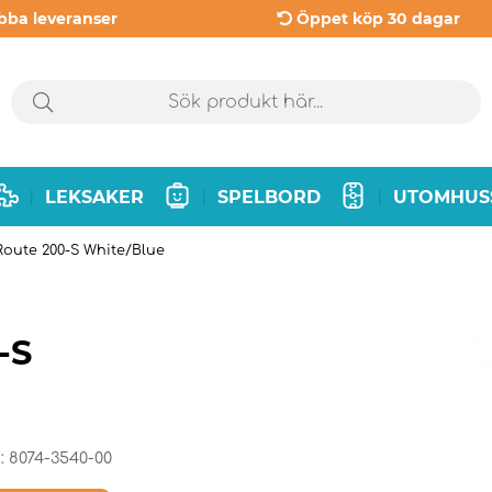
bba leveranser
Öppet köp 30 dagar
LEKSAKER
SPELBORD
UTOMHUS
|
|
|
Route 200-S White/Blue
-S
:
8074-3540-00