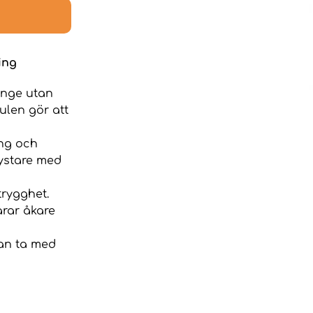
ing
änge utan
ulen gör att
ing och
ystare med
trygghet.
arar åkare
 kan ta med