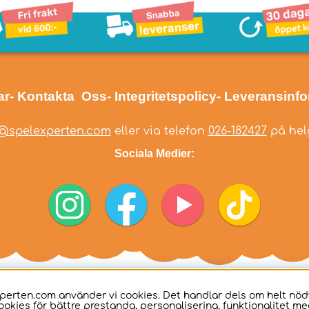
ar
- Kontakta Oss
- Integritetspolicy
- Leveransinf
@spelexperten.com
eller via telefon
026-182427
på helg
Sociala Medier:
perten.com använder vi cookies. Det handlar dels om helt nö
ookies för bättre prestanda, personalisering, funktionalitet me