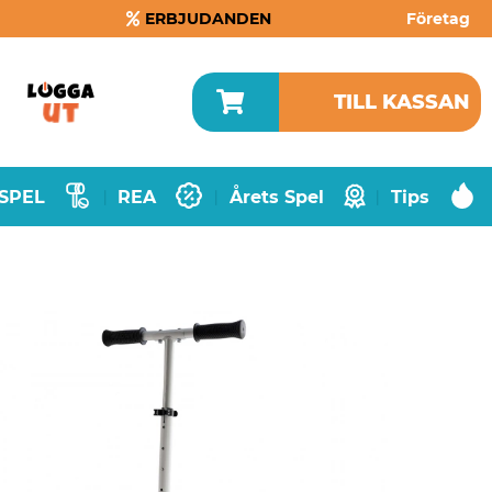
ERBJUDANDEN
Företag
TILL KASSAN
SPEL
REA
Årets Spel
Tips
|
|
|