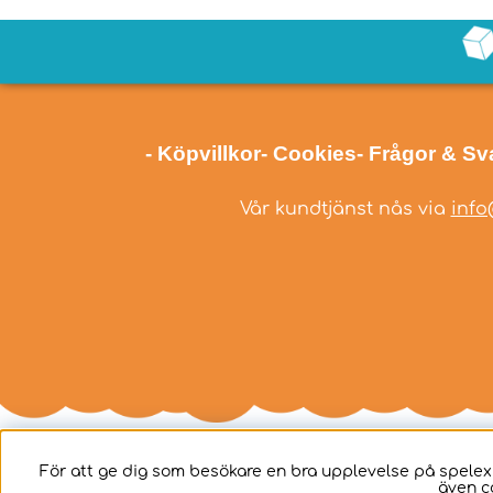
- Köpvillkor
- Cookies
- Frågor & Sv
Vår kundtjänst nås via
info
För att ge dig som besökare en bra upplevelse på spelex
även c
Svenska