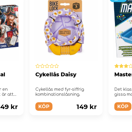
al
Cykellås Daisy
Maste
r en
Cykellås med fyr-siffrig
Det klas
 är att
kombinationslåsning.
gissa m
färgkod.
49 kr
149 kr
KÖP
KÖP