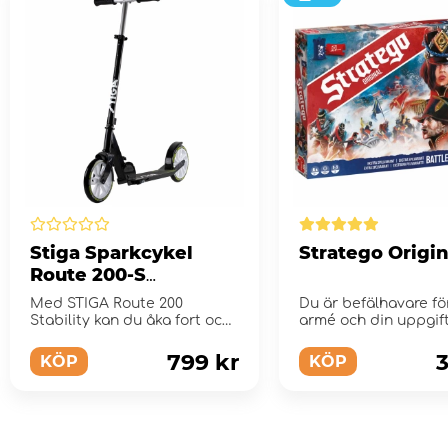
Stiga Sparkcykel
Stratego Origin
Route 200-S
Svart/Lime
Med STIGA Route 200
Du är befälhavare fö
Stability kan du åka fort och
armé och din uppgift
länge utan att tumma på...
erövr...
799 kr
3
KÖP
KÖP