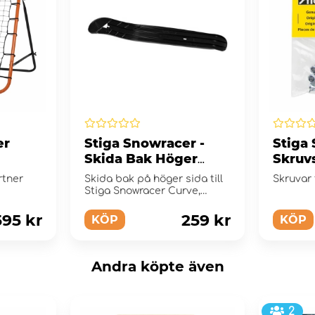
er
Stiga Snowracer -
Stiga
Skida Bak Höger
Skruv
Svart
rtner
Skida bak på höger sida till
Skruvar 
Stiga Snowracer Curve,
svart.
595 kr
259 kr
KÖP
KÖP
Andra köpte även
2