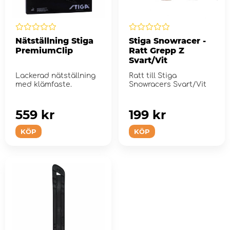
Nätställning Stiga
Stiga Snowracer -
PremiumClip
Ratt Grepp Z
Svart/Vit
Lackerad nätställning
Ratt till Stiga
med klämfaste.
Snowracers Svart/Vit
559 kr
199 kr
KÖP
KÖP