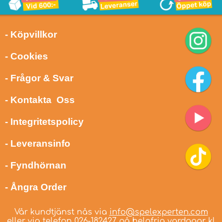
- Köpvillkor
- Cookies
- Frågor & Svar
- Kontakta Oss
- Integritetspolicy
- Leveransinfo
- Fyndhörnan
- Ångra Order
Vår kundtjänst nås via
info@spelexperten.com
eller via telefon
026-182427
på helgfria vardagar kl