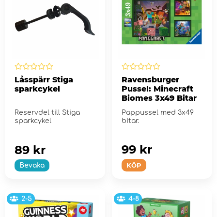
Låsspärr Stiga
Ravensburger
sparkcykel
Pussel: Minecraft
Biomes 3x49 Bitar
Reservdel till Stiga
Pappussel med 3x49
sparkcykel
bitar.
99 kr
89 kr
KÖP
Bevaka
2-5
4-8