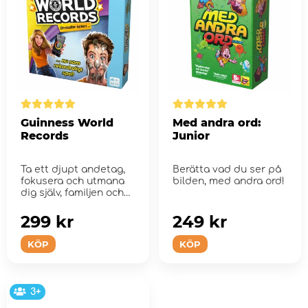
Guinness World
Med andra ord:
Records
Junior
Ta ett djupt andetag,
Berätta vad du ser på
fokusera och utmana
bilden, med andra ord!
dig själv, familjen och
vännerna i d...
299 kr
249 kr
KÖP
KÖP
3+