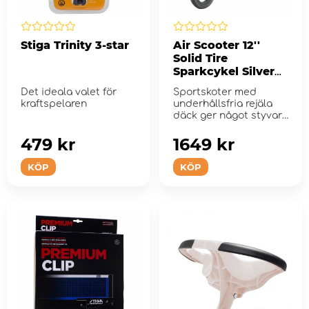
Stiga Trinity 3-star
Air Scooter 12''
Solid Tire
Sparkcykel Silver
Black
Det ideala valet för
Sportskoter med
kraftspelaren
underhållsfria rejäla
däck ger något styvare
dä...
479 kr
1649 kr
KÖP
KÖP