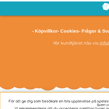
- Köpvillkor
- Cookies
- Frågor & Sv
Vår kundtjänst nås via
info
För att ge dig som besökare en bra upplevelse på spelex
även c
Svenska
Vi rekommenderar att du accepterar samtliga typer av