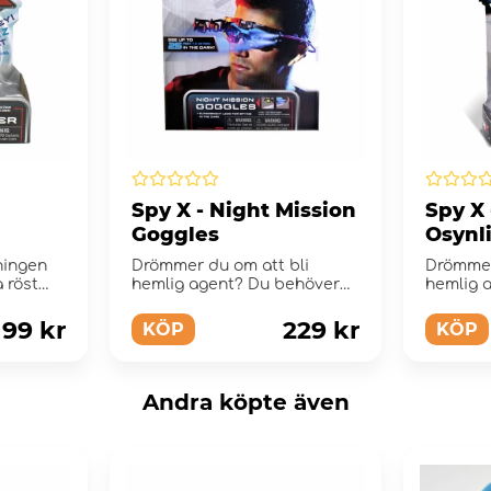
Spy X - Night Mission
Spy X
Goggles
Osynl
ningen
Drömmer du om att bli
Drömmer
a röst
hemlig agent? Du behöver
hemlig 
ka...
bara utrustningen! SpyX
bara rät
utrusta...
199 kr
229 kr
KÖP
KÖP
Andra köpte även