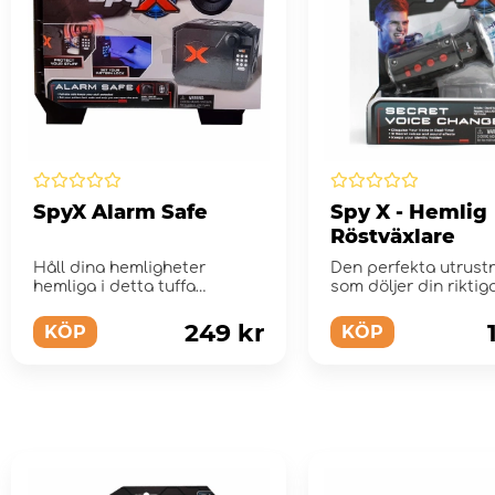
SpyX Alarm Safe
Spy X - Hemlig
Röstväxlare
Håll dina hemligheter
Den perfekta utrust
hemliga i detta tuffa
som döljer din riktig
kassaskåp!
och din identitet: Du 
249 kr
KÖP
KÖP