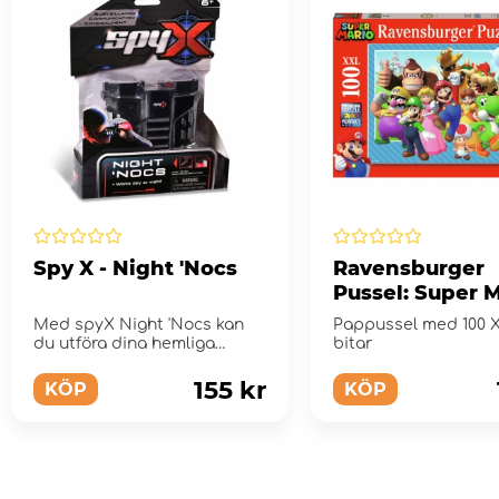
Spy X - Night 'Nocs
Ravensburger
Pussel: Super 
100 XXL Bitar
Med spyX Night 'Nocs kan
Pappussel med 100 
du utföra dina hemliga
bitar
agentuppgifter även i mör...
155 kr
KÖP
KÖP