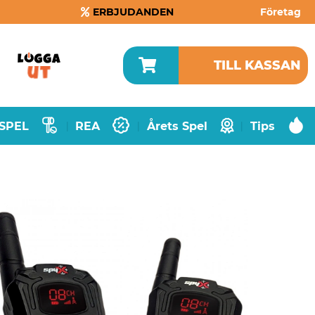
ERBJUDANDEN
Företag
TILL KASSAN
SPEL
REA
Årets Spel
Tips
|
|
|