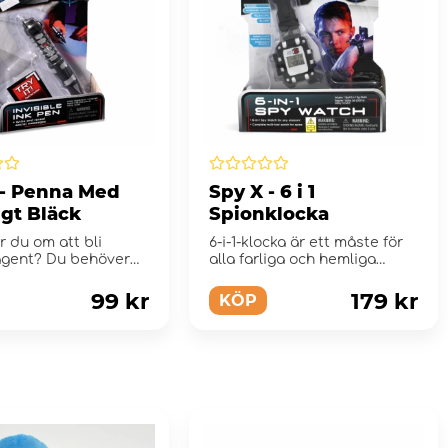
 - Penna Med
Spy X - 6 i 1
igt Bläck
Spionklocka
 du om att bli
6-i-1-klocka är ett måste för
agent? Du behöver
alla farliga och hemliga
t utrustning! SpyX...
spionuppdrag!
99 kr
179 kr
KÖP