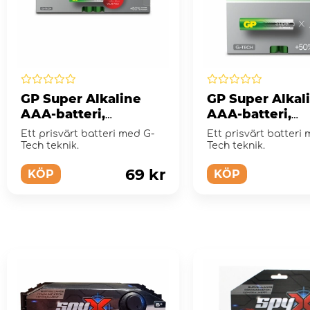
GP Super Alkaline
GP Super Alkal
AAA-batteri,
AAA-batteri,
24A/LR03, 12-pack
24A/LR03, 4-pa
Ett prisvärt batteri med G-
Ett prisvärt batteri
Tech teknik.
Tech teknik.
69 kr
KÖP
KÖP