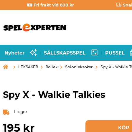
Fri frakt vid 600 kr
Sna
Nyheter
SÄLLSKAPSSPEL
PUSSEL
|
|

LEKSAKER
Rollek
Spionleksaker
Spy X - Walkie T
Spy X - Walkie Talkies
I lager
195
kr
KÖP