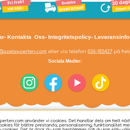
ar
- Kontakta Oss
- Integritetspolicy
- Leveransinf
@spelexperten.com
eller via telefon
026-182427
på helg
Sociala Medier:
perten.com använder vi cookies. Det handlar dels om helt nö
ookies för bättre prestanda, personalisering, funktionalitet me
 cookies. Det är dock du som bestämmer och du kan själv välja