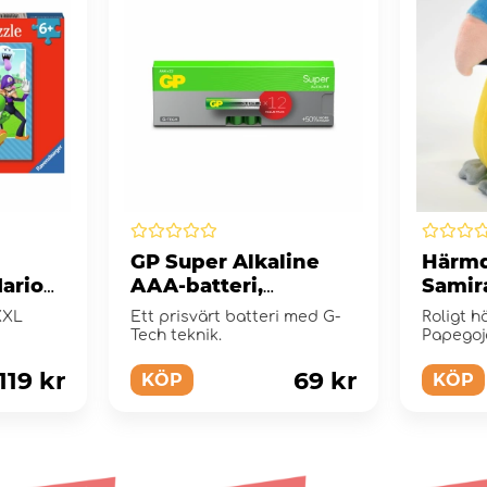
GP Super Alkaline
Härmd
Mario
AAA-batteri,
Samir
24A/LR03, 12-pack
XXL
Ett prisvärt batteri med G-
Roligt h
Tech teknik.
Papegoj
119 kr
69 kr
KÖP
KÖP