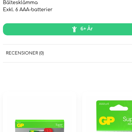
Bältesklämma
Exkl. 6 AAA-batterier
6+ År
RECENSIONER (0)