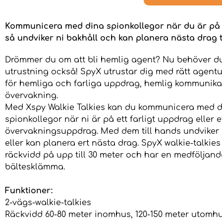
Kommunicera med dina spionkollegor när du är på
så undviker ni bakhåll och kan planera nästa drag 
Drömmer du om att bli hemlig agent? Nu behöver du
utrustning också! SpyX utrustar dig med rätt agent
för hemliga och farliga uppdrag, hemlig kommunika
övervakning.
Med Xspy Walkie Talkies kan du kommunicera med 
spionkollegor när ni är på ett farligt uppdrag eller e
övervakningsuppdrag. Med dem till hands undviker 
eller kan planera ert nästa drag. SpyX walkie-talkies
räckvidd på upp till 30 meter och har en medföljand
bältesklämma.
Funktioner:
2-vägs-walkie-talkies
Räckvidd 60-80 meter inomhus, 120-150 meter utomh