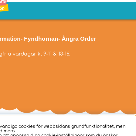
ormation
- Fyndhörnan
- Ångra Order
fria vardagar kl 9-11 & 13-16.
dvändiga cookies för webbsidans grundfunktionalitet, men
d mera.
 att anpassa dina cookie-inställningar som du önskar.