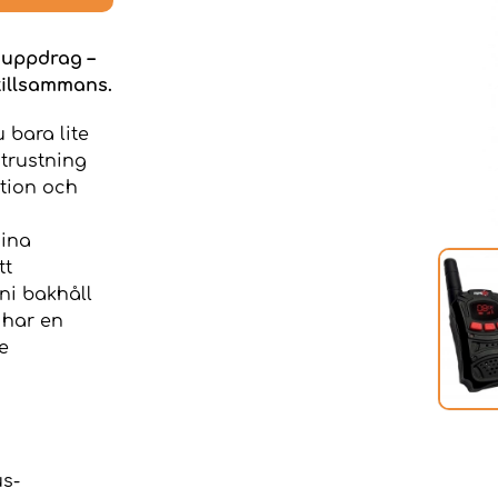
 uppdrag –
tillsammans.
 bara lite
utrustning
tion och
dina
tt
ni bakhåll
 har en
e
us-