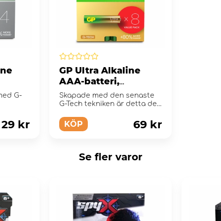
ine
GP Ultra Alkaline
AAA-batteri,
ck
24AU/LR03, 8-pack
 med G-
Skapade med den senaste
G-Tech tekniken är detta det
perfekta allround batteriet.
29 kr
69 kr
KÖP
Se fler varor