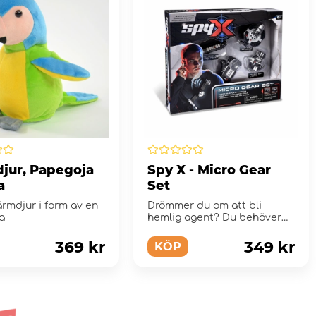
jur, Papegoja
Spy X - Micro Gear
a
Set
ärmdjur i form av en
Drömmer du om att bli
a
hemlig agent? Du behöver
bara rätt utrustning! SpyX...
369 kr
349 kr
KÖP