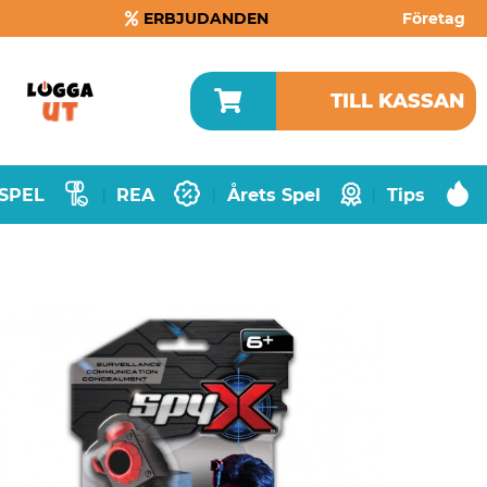
ERBJUDANDEN
Företag
TILL KASSAN
SPEL
REA
Årets Spel
Tips
|
|
|