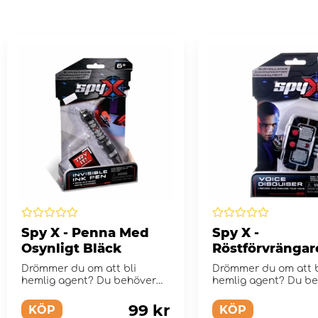
Spy X - Penna Med
Spy X -
Osynligt Bläck
Röstförvrängar
Drömmer du om att bli
Drömmer du om att b
hemlig agent? Du behöver
hemlig agent? Du b
bara rätt utrustning! SpyX...
bara rätt utrustning! 
99 kr
KÖP
KÖP