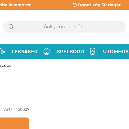
bba leveranser
Öppet köp 30 dagar
LEKSAKER
SPELBORD
UTOMHUS
|
|
|
iscope
Artnr:
20339