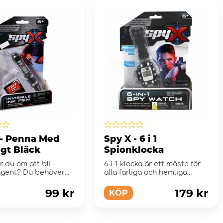
 - Penna Med
Spy X - 6 i 1
igt Bläck
Spionklocka
 du om att bli
6-i-1-klocka är ett måste för
agent? Du behöver
alla farliga och hemliga
t utrustning! SpyX...
spionuppdrag!
99 kr
179 kr
KÖP