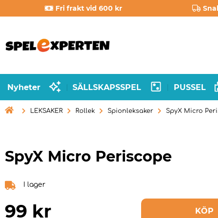
Fri frakt vid 600 kr
Sna
Nyheter
SÄLLSKAPSSPEL
PUSSEL
|
|

LEKSAKER
Rollek
Spionleksaker
SpyX Micro Per
SpyX Micro Periscope
I lager
99
kr
KÖP