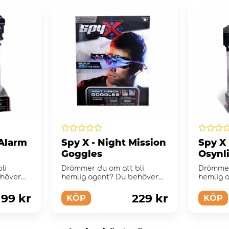
 Alarm
Spy X - Night Mission
Spy X
Goggles
Osynl
li
Drömmer du om att bli
Drömmer
ehöver
hemlig agent? Du behöver
hemlig 
SpyX...
bara utrustningen! SpyX
bara rät
utrusta...
99 kr
229 kr
KÖP
KÖP