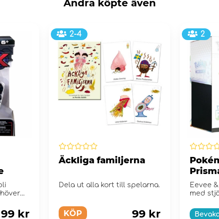
Andra köpte även
2-4
2
Äckliga familjerna
Pokém
e
Prism
Elite 
li
Dela ut alla kort till spelarna.
Eevee &
ehöver
med stjä
SpyX...
Scarlet &
99 kr
99 kr
KÖP
Bevak