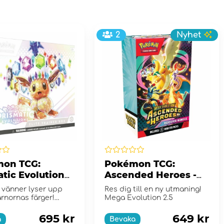
2
Nyhet
on TCG:
Pokémon TCG:
atic Evolutions
Ascended Heroes -
Trainer Box
Booster Bundle
 vänner lyser upp
Res dig till en ny utmaning!
rnornas färger!
Mega Evolution 2.5
 Violet...
695 kr
649 kr
a
Bevaka