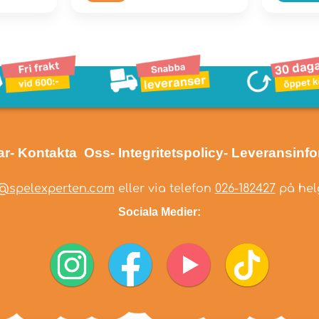
ar
- Kontakta Oss
- Integritetspolicy
- Leveransinf
@spelexperten.com
eller via telefon
026-182427
på helg
Sociala Medier: