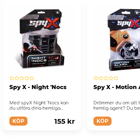
Spy X - Night 'Nocs
Spy X - Motion
Med spyX Night 'Nocs kan
Drömmer du om att b
du utföra dina hemliga
hemlig agent? Du b
agentuppgifter även i mör...
bara rätt utrustning! 
155 kr
KÖP
KÖP