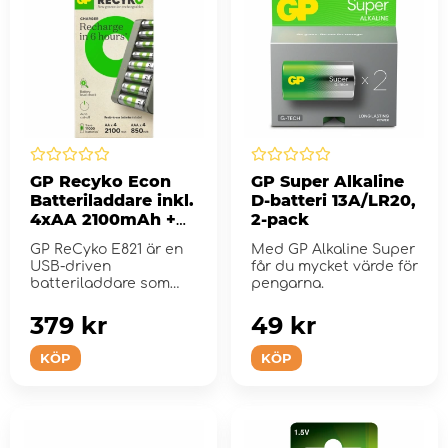
GP Recyko Econ
GP Super Alkaline
Batteriladdare inkl.
D-batteri 13A/LR20,
4xAA 2100mAh +
2-pack
4xAAA 850mAh
GP ReCyko E821 är en
Med GP Alkaline Super
USB-driven
får du mycket värde för
batteriladdare som
pengarna.
enkel att använda.
379 kr
49 kr
KÖP
KÖP