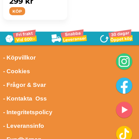
299 kr
KÖP
- Köpvillkor
- Cookies
- Frågor & Svar
- Kontakta Oss
- Integritetspolicy
- Leveransinfo