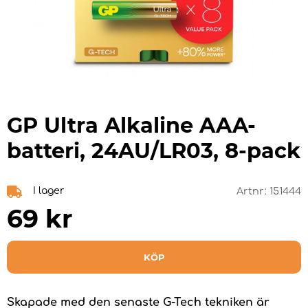
GP Ultra Alkaline AAA-
batteri, 24AU/LR03, 8-pack
I lager
Artnr:
151444
69
kr
KÖP
Skapade med den senaste G-Tech tekniken är