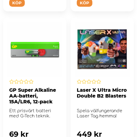
KÖP
KÖP
GP Super Alkaline
Laser X Ultra Micro
AA-batteri,
Double B2 Blasters
15A/LR6, 12-pack
Ett prisvärt batteri
Spela välfungerande
med G-Tech teknik.
Laser Tag hemma!
69 kr
449 kr