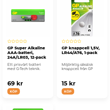
GP Super Alkaline
GP knappcell 1,5V,
AAA-batteri,
LR44/A76, 1-pack
24A/LR03, 12-pack
Ett prisvärt batteri
Miljöriktig alkalisk
med G-Tech teknik.
knappcell från GP
69 kr
15 kr
KÖP
KÖP