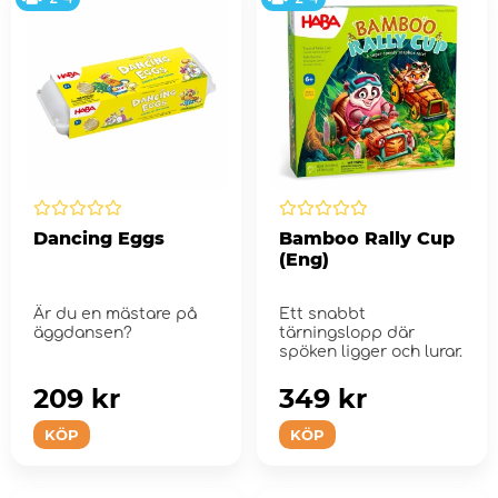
Dancing Eggs
Bamboo Rally Cup
(Eng)
Är du en mästare på
Ett snabbt
äggdansen?
tärningslopp där
spöken ligger och lurar.
209 kr
349 kr
KÖP
KÖP