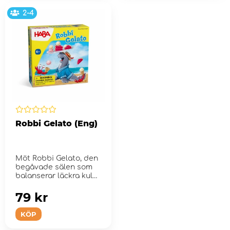
2-4
Robbi Gelato (Eng)
Möt Robbi Gelato, den
begåvade sälen som
balanserar läckra kulor
p&#...
79 kr
KÖP