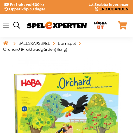
Fri frakt vid 600 kr
Snabba leveranser
Öppet köp 30 dagar
ERBJUDANDEN

SÄLLSKAPSSPEL
Barnspel
Orchard (Fruktträdgården) (Eng)