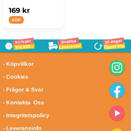
169 kr
KÖP
- Köpvillkor
- Cookies
- Frågor & Svar
- Kontakta Oss
- Integritetspolicy
- Leveransinfo