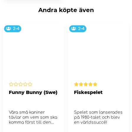
Andra köpte även
2-4
2-4
Funny Bunny (Swe)
Fiskespelet
Våra små kaniner
Spelet som lanserades
tävlar om vem som ska
på 1980-talet och blev
komma först till den
en världssuccé!
saftiga ...