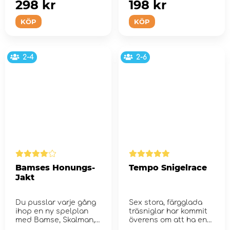
298 kr
198 kr
KÖP
KÖP
2-4
2-6
Bamses Honungs-
Tempo Snigelrace
Jakt
Du pusslar varje gång
Sex stora, färgglada
ihop en ny spelplan
träsniglar har kommit
med Bamse, Skalman,
överens om att ha en
Lille Skutt, Farmor o...
snigelkap...