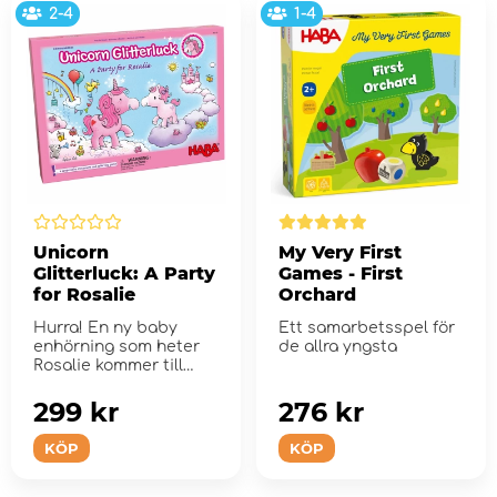
2-4
1-4
Unicorn
My Very First
Glitterluck: A Party
Games - First
for Rosalie
Orchard
Hurra! En ny baby
Ett samarbetsspel för
enhörning som heter
de allra yngsta
Rosalie kommer till
Cloudland!
299 kr
276 kr
KÖP
KÖP