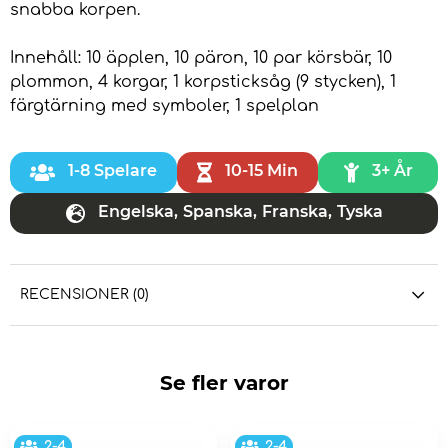
snabba korpen.
Innehåll: 10 äpplen, 10 päron, 10 par körsbär, 10
plommon, 4 korgar, 1 korpsticksåg (9 stycken), 1
färgtärning med symboler, 1 spelplan
1-8 Spelare
10-15 Min
3+ År
Engelska
,
Spanska
,
Franska
,
Tyska
RECENSIONER (0)
Se fler varor
2-4
2-4