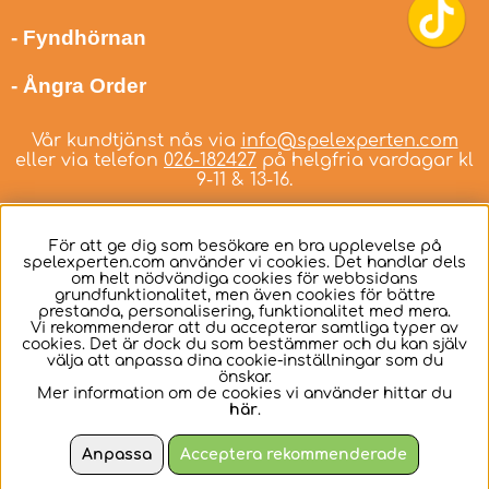
- Fyndhörnan
- Ångra Order
Vår kundtjänst nås via
info@spelexperten.com
eller via telefon
026-182427
på helgfria vardagar kl
9-11 & 13-16.
För att ge dig som besökare en bra upplevelse på
spelexperten.com använder vi cookies. Det handlar dels
om helt nödvändiga cookies för webbsidans
Svenska
grundfunktionalitet, men även cookies för bättre
prestanda, personalisering, funktionalitet med mera.
Vi rekommenderar att du accepterar samtliga typer av
cookies. Det är dock du som bestämmer och du kan själv
välja att anpassa dina cookie-inställningar som du
önskar.
Mer information om de cookies vi använder hittar du
här
.
Anpassa
Acceptera rekommenderade