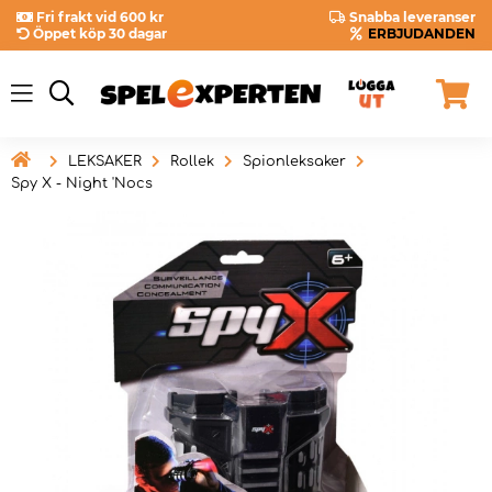
Fri frakt vid 600 kr
Snabba leveranser
Öppet köp 30 dagar
ERBJUDANDEN

LEKSAKER
Rollek
Spionleksaker
Spy X - Night 'Nocs