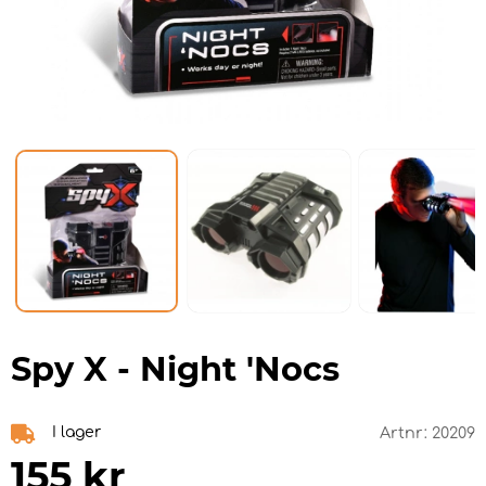
Spy X - Night 'Nocs
I lager
Artnr:
20209
155
kr