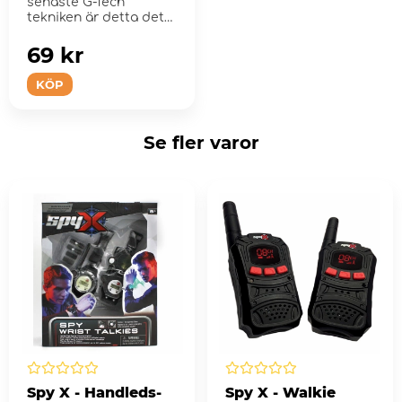
senaste G-Tech
tekniken är detta det
perfekta allround
batteriet.
69 kr
KÖP
Se fler varor
Spy X - Handleds-
Spy X - Walkie