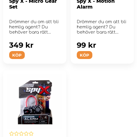
Spy X - Micro Gear
Spy X - Motion
Set
Alarm
Drömmer du om att bli
Drömmer du om att bli
hemlig agent? Du
hemlig agent? Du
behöver bara rätt
behöver bara rätt
utrustning! SpyX...
utrustning! SpyX...
349 kr
99 kr
KÖP
KÖP