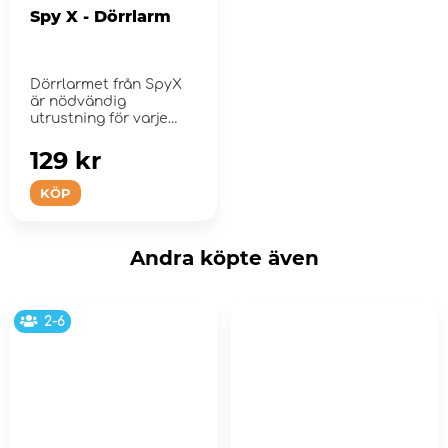
Spy X - Dörrlarm
Dörrlarmet från SpyX
är nödvändig
utrustning för varje
pro...
129 kr
KÖP
Andra köpte även
2-6