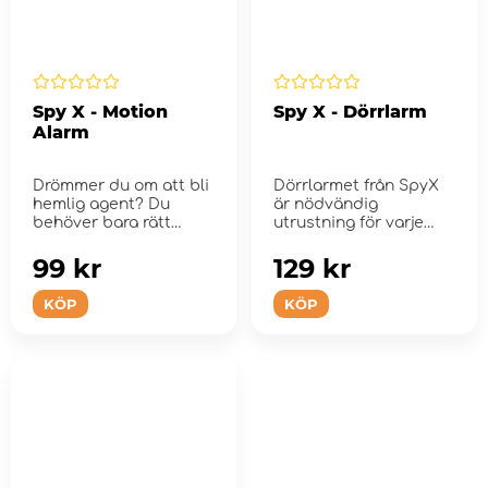
Spy X - Motion
Spy X - Dörrlarm
Alarm
Drömmer du om att bli
Dörrlarmet från SpyX
hemlig agent? Du
är nödvändig
behöver bara rätt
utrustning för varje
utrustning! SpyX...
pro...
99 kr
129 kr
KÖP
KÖP