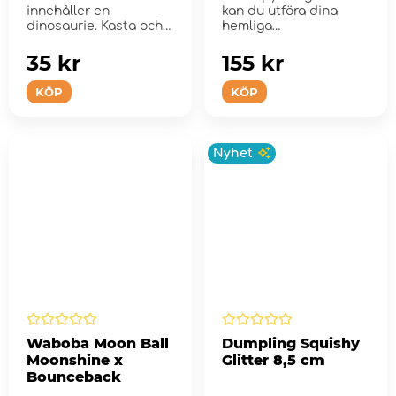
innehåller en
kan du utföra dina
dinosaurie. Kasta och
hemliga
studsa bollen för att
agentuppgifter även i
f...
mör...
35 kr
155 kr
KÖP
KÖP
Nyhet
Waboba Moon Ball
Dumpling Squishy
Moonshine x
Glitter 8,5 cm
Bounceback