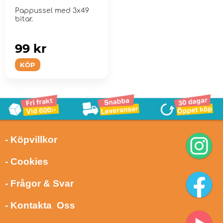
Pappussel med 3x49
bitar.
99 kr
KÖP
- Köpvillkor
- Cookies
- Frågor & Svar
- Kontakta Oss