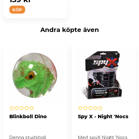
KÖP
Andra köpte även
Blinkboll Dino
Spy X - Night 'Nocs
Denna studsboll
Med spyX Night 'Nocs