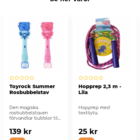
Toyrock Summer
Hopprep 2,3 m -
Rosbubbelstav
Lila
Den magiska
Hopprep med
rosbubbelstaven
textilyta.
förvandlar bubblor till
sagolik lek!
139 kr
25 kr