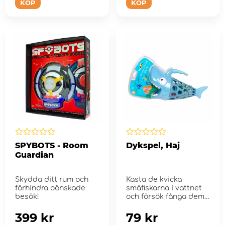
KÖP
KÖP
SPYBOTS - Room
Dykspel, Haj
Guardian
Skydda ditt rum och
Kasta de kvicka
förhindra oönskade
småfiskarna i vattnet
besök!
och försök fånga dem i
hajens ...
399 kr
79 kr