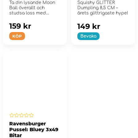
Ta din lysande Moon
Squishy GLITTER
Ball överallt och
Dumpling 8,5 CM –
studsa loss med
årets glittrigaste hype!
Bounceback!
159 kr
149 kr
KÖP
Bevaka
Ravensburger
Pussel: Bluey 3x49
Bitar