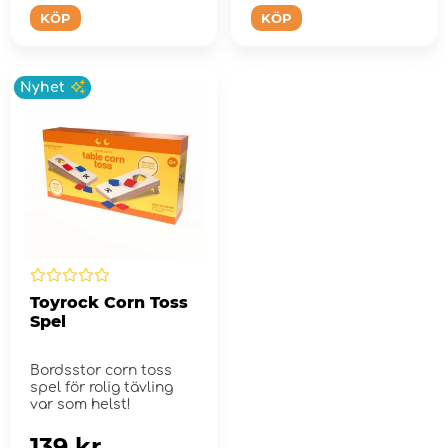
KÖP
KÖP
Nyhet
Toyrock Corn Toss
Spel
Bordsstor corn toss
spel för rolig tävling
var som helst!
139 kr