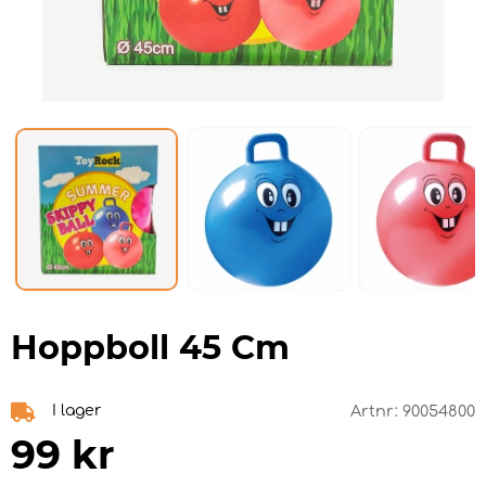
Hoppboll 45 Cm
I lager
Artnr:
90054800
99
kr