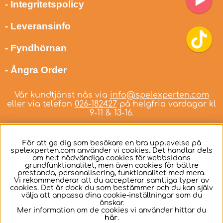
- Integritetspolicy
- Leveransinfo
- Fyndhörnan
- Ångra Order
Vår kundtjänst nås via
info@spelexperten.com
eller via telefon
026-182427
på helgfria vardagar kl
9-11 & 13-16.
För att ge dig som besökare en bra upplevelse på
spelexperten.com använder vi cookies. Det handlar dels
om helt nödvändiga cookies för webbsidans
Svenska
grundfunktionalitet, men även cookies för bättre
prestanda, personalisering, funktionalitet med mera.
Vi rekommenderar att du accepterar samtliga typer av
cookies. Det är dock du som bestämmer och du kan själv
välja att anpassa dina cookie-inställningar som du
önskar.
Mer information om de cookies vi använder hittar du
här
.