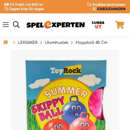
Fri frakt vid 600 kr
Snabba leveranser
Öppet köp 30 dagar
ERBJUDANDEN

LEKSAKER
Utomhuslek
Hoppboll 45 Cm