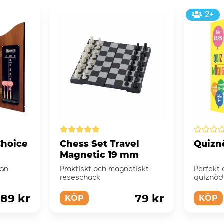
2+
Choice
Chess Set Travel
Quiznö
Magnetic 19 mm
rån
Praktiskt och magnetiskt
Perfekt 
reseschack
quiznöd
489 kr
79 kr
KÖP
KÖP