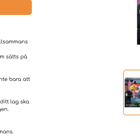
tillsammans
om sätts på
nte bara att
ditt lag ska
gen.
mmans.