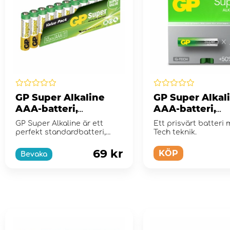
GP Super Alkaline
GP Super Alkal
AAA-batteri,
AAA-batteri,
24A/LR03, 12-pack
24A/LR03, 4-pa
GP Super Alkaline är ett
Ett prisvärt batteri
perfekt standardbatteri,
Tech teknik.
lämpligt för de flesta ...
69 kr
KÖP
Bevaka