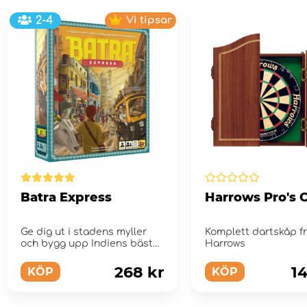
2-4
Vi tipsar
Batra Express
Harrows Pro's 
Ge dig ut i stadens myller
Komplett dartskåp f
och bygg upp Indiens bästa
Harrows
budfirma!
268 kr
1
KÖP
KÖP