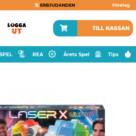
ERBJUDANDEN
Företag
TILL KASSAN
SPEL
REA
Årets Spel
Tips
|
|
|