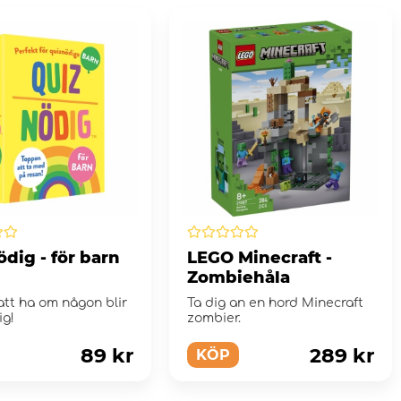
dig - för barn
LEGO Minecraft -
Zombiehåla
att ha om någon blir
Ta dig an en hord Minecraft
ig!
zombier.
89 kr
289 kr
KÖP