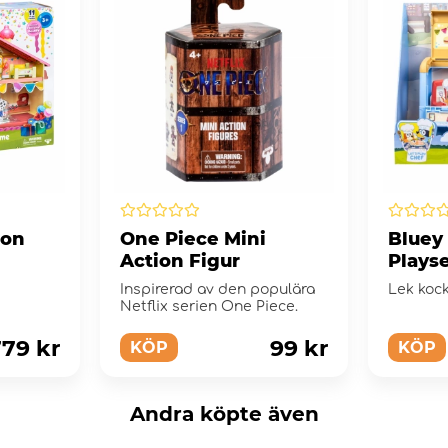
ion
One Piece Mini
Bluey 
Action Figur
Plays
Inspirerad av den populära
Lek koc
Netflix serien One Piece.
79 kr
99 kr
KÖP
KÖP
Andra köpte även