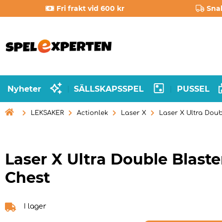
Fri frakt vid 600 kr
Sna
Nyheter
SÄLLSKAPSSPEL
PUSSEL
|
|

LEKSAKER
Actionlek
Laser X
Laser X Ultra Doub
Laser X Ultra Double Blaste
Chest
I lager