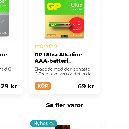
ine
GP Ultra Alkaline
AAA-batteri,
ck
24AU/LR03, 8-pack
 med G-
Skapade med den senaste
G-Tech tekniken är detta det
perfekta allround batteriet.
29 kr
69 kr
KÖP
Se fler varor
Nyhet