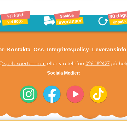
ar
- Kontakta Oss
- Integritetspolicy
- Leveransinf
@spelexperten.com
eller via telefon
026-182427
på helg
Sociala Medier: