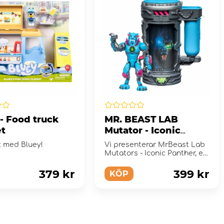
- Food truck
MR. BEAST LAB
et
Mutator - Iconic
Panther
k med Bluey!
Vi presenterar MrBeast Lab
Mutators - Iconic Panther, en
actionfigur!
379 kr
399 kr
KÖP