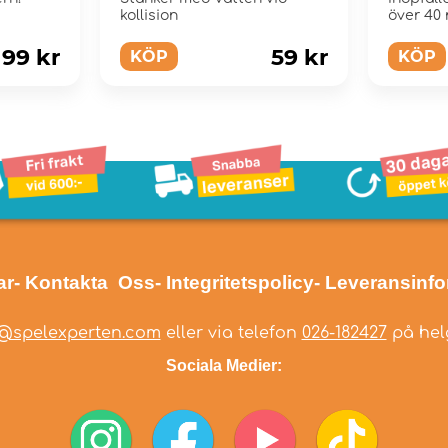
kollision
över 40 
99 kr
59 kr
KÖP
KÖP
ar
- Kontakta Oss
- Integritetspolicy
- Leveransinf
@spelexperten.com
eller via telefon
026-182427
på helg
Sociala Medier: