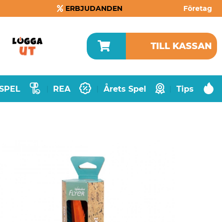
ERBJUDANDEN
Företag
TILL KASSAN
SPEL
REA
Årets Spel
Tips
|
|
|