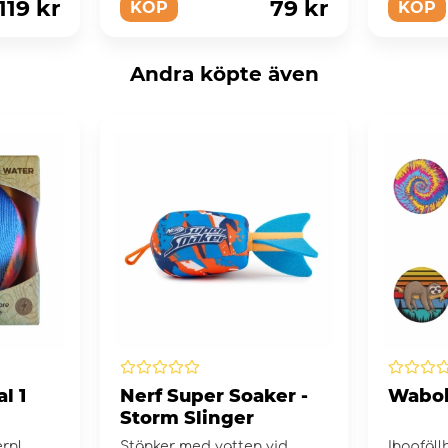
119 kr
79 kr
KÖP
KÖP
Andra köpte även
l 1
Nerf Super Soaker -
Wabo
Storm Slinger
rn!
Stänker med vatten vid
Ihopfäll