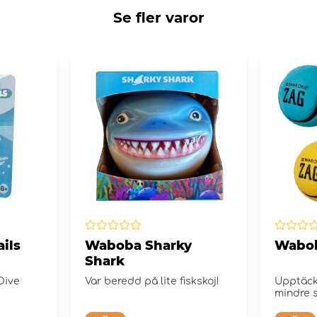
Se fler varor
ils
Waboba Sharky
Wabob
Shark
Dive
Var beredd på lite fiskskoj!
Upptäck
mindre s
hållbarh