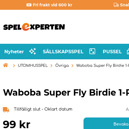
Fri frakt vid 600 kr
Sna
Nyheter
SÄLLSKAPSSPEL
PUSSEL
|
|

UTOMHUSSPEL
Övriga
Waboba Super Fly Birdie 1
Waboba Super Fly Birdie 1-
Tillfälligt slut - Oklart datum
A
99
kr
Bevaka