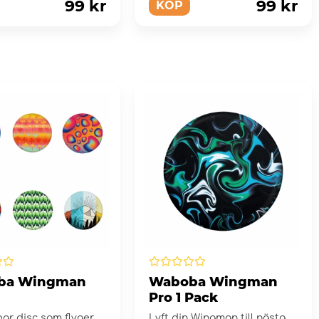
99 kr
99 kr
KÖP
ba Wingman
Waboba Wingman
Pro 1 Pack
bar disc som flyger
Lyft din Wingman till nästa