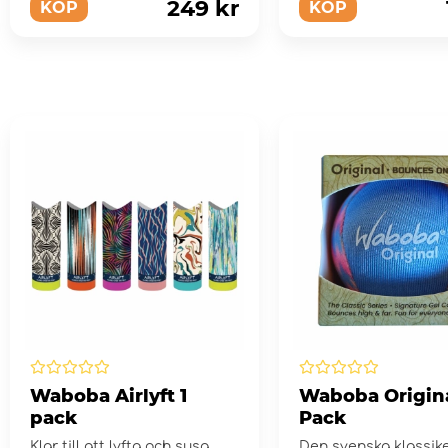
249 kr
KÖP
KÖP
Waboba Airlyft 1
Waboba Origina
pack
Pack
Klar till att lyfta och susa
Den svenska klassike