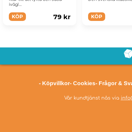
iväg!
79 kr
KÖP
KÖP
- Köpvillkor
- Cookies
- Frågor & Sv
Vår kundtjänst nås via
info