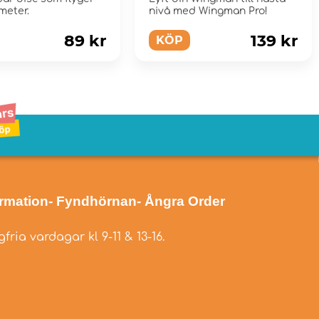
meter.
nivå med Wingman Pro!
89 kr
139 kr
KÖP
ormation
- Fyndhörnan
- Ångra Order
fria vardagar kl 9-11 & 13-16.