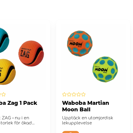
a Zag 1 Pack
Waboba Martian
Moon Ball
 ZAG – nu i en
Upptäck en utomjordisk
torlek för ökad
lekupplevelse
et och b...