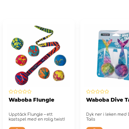
Waboba Flungle
Waboba Dive Ta
Upptäck Flungle – ett
Dyk ner i leken med 
kastspel med en rolig twist!
Tails