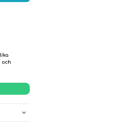
lika
s och