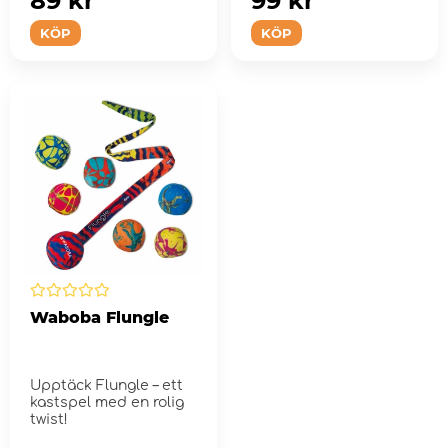
89 kr
99 kr
KÖP
KÖP
Waboba Flungle
Upptäck Flungle – ett
kastspel med en rolig
twist!