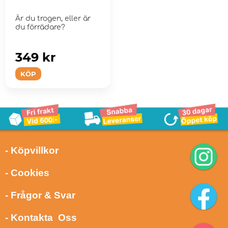
Är du trogen, eller är
du förrädare?
349 kr
KÖP
- Köpvillkor
- Cookies
- Frågor & Svar
- Kontakta Oss