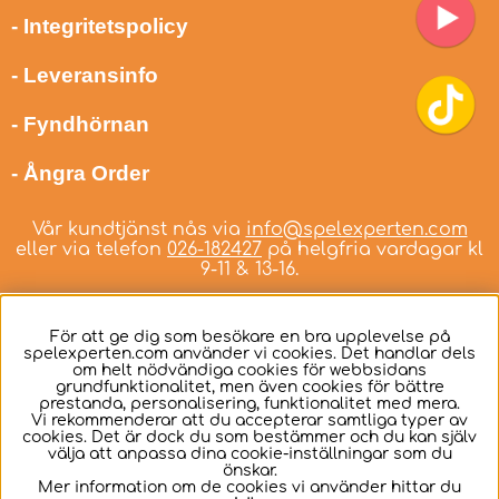
- Integritetspolicy
- Leveransinfo
- Fyndhörnan
- Ångra Order
Vår kundtjänst nås via
info@spelexperten.com
eller via telefon
026-182427
på helgfria vardagar kl
9-11 & 13-16.
För att ge dig som besökare en bra upplevelse på
spelexperten.com använder vi cookies. Det handlar dels
om helt nödvändiga cookies för webbsidans
Svenska
grundfunktionalitet, men även cookies för bättre
prestanda, personalisering, funktionalitet med mera.
Vi rekommenderar att du accepterar samtliga typer av
cookies. Det är dock du som bestämmer och du kan själv
välja att anpassa dina cookie-inställningar som du
önskar.
Mer information om de cookies vi använder hittar du