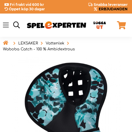
Fri frakt vid 600 kr
Snabba leveranser
Öppet köp 30 dagar
ERBJUDANDEN

LEKSAKER
Vattenlek
Waboba Catch - 100 % Ambidextrous