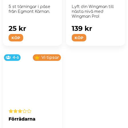
5 st tärningar i påse
Lyft din Wingman till
från Egmont Kärnan.
nästa nivå med
Wingman Pro!
25 kr
139 kr
KÖP
KÖP
4-6
Vi tipsar
Förrädarna