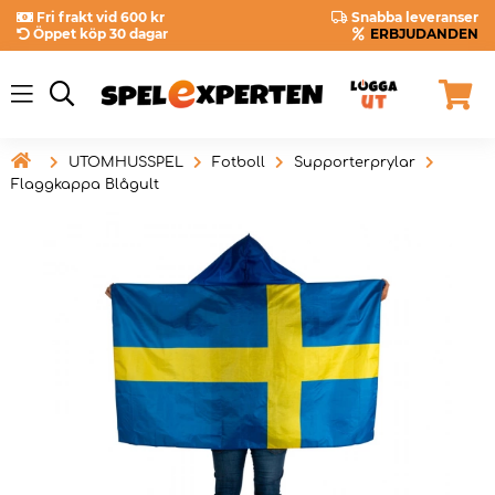
Fri frakt vid 600 kr
Snabba leveranser
Öppet köp 30 dagar
ERBJUDANDEN

UTOMHUSSPEL
Fotboll
Supporterprylar
Flaggkappa Blågult