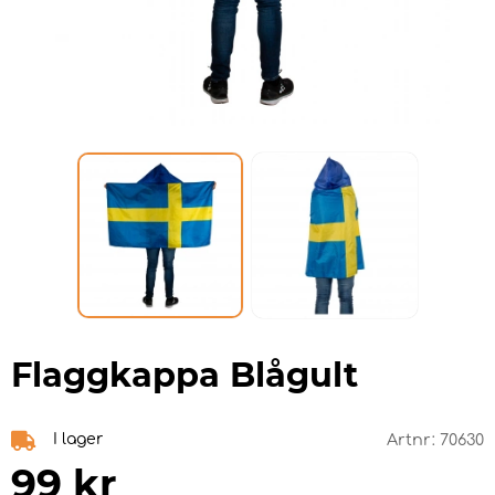
Flaggkappa Blågult
I lager
Artnr:
70630
99
kr