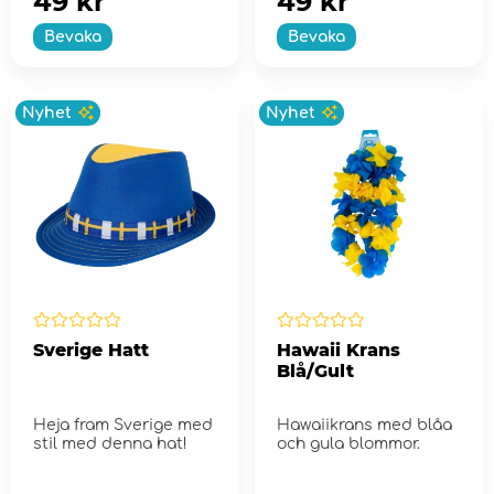
49 kr
49 kr
Bevaka
Bevaka
Nyhet
Nyhet
Sverige Hatt
Hawaii Krans
Blå/Gult
Heja fram Sverige med
Hawaiikrans med blåa
stil med denna hat!
och gula blommor.