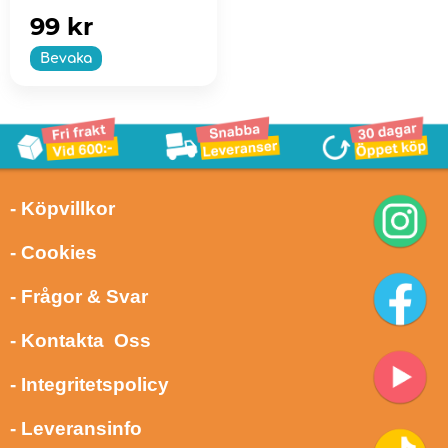
99 kr
Bevaka
- Köpvillkor
- Cookies
- Frågor & Svar
- Kontakta Oss
- Integritetspolicy
- Leveransinfo