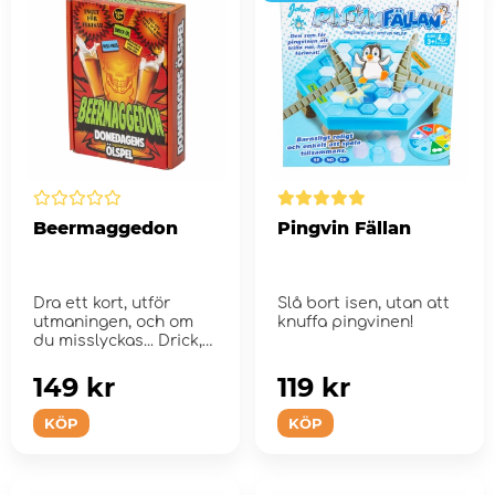
Beermaggedon
Pingvin Fällan
Dra ett kort, utför
Slå bort isen, utan att
utmaningen, och om
knuffa pingvinen!
du misslyckas... Drick,
sänk eller svep...
149 kr
119 kr
KÖP
KÖP