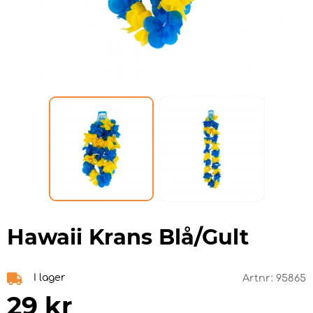
Hawaii Krans Blå/Gult
I lager
Artnr:
95865
29
kr