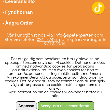
- Leveransinfo
- Fyndhörnan
- Ångra Order
Vår kundtjänst nås via
info@spelexperten.com
eller via telefon
026-182427
på helgfria vardagar kl
9-11 & 13-16.
För att ge dig som besökare en bra upplevelse på
spelexperten.com använder vi cookies. Det handlar dels
om helt nödvändiga cookies för webbsidans
Svenska
grundfunktionalitet, men även cookies för bättre
prestanda, personalisering, funktionalitet med mera.
Vi rekommenderar att du accepterar samtliga typer av
cookies. Det är dock du som bestämmer och du kan själv
välja att anpassa dina cookie-inställningar som du
önskar.
Mer information om de cookies vi använder hittar du
här
.
Anpassa
Acceptera rekommenderade