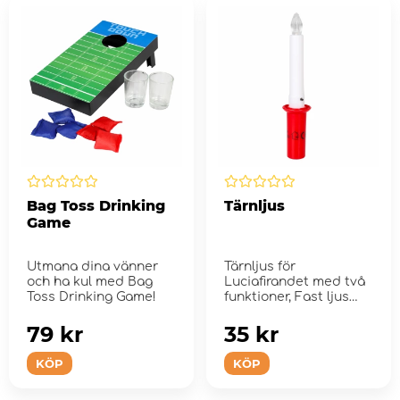
Bag Toss Drinking
Tärnljus
Game
Utmana dina vänner
Tärnljus för
och ha kul med Bag
Luciafirandet med två
Toss Drinking Game!
funktioner, Fast ljus
och blinkande.
79 kr
35 kr
KÖP
KÖP