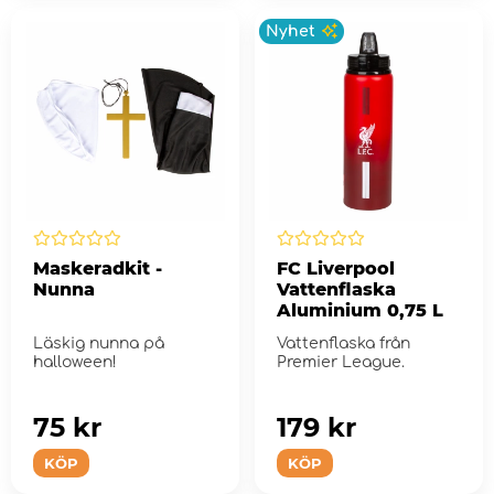
Nyhet
Maskeradkit -
FC Liverpool
Nunna
Vattenflaska
Aluminium 0,75 L
Läskig nunna på
Vattenflaska från
halloween!
Premier League.
75 kr
179 kr
KÖP
KÖP