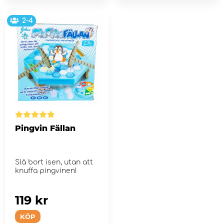
2-4
Pingvin Fällan
Slå bort isen, utan att
knuffa pingvinen!
119 kr
KÖP