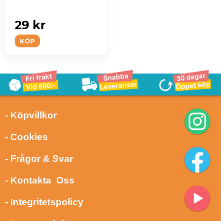
29 kr
KÖP
- Köpvillkor
- Cookies
- Frågor & Svar
- Kontakta Oss
- Integritetspolicy