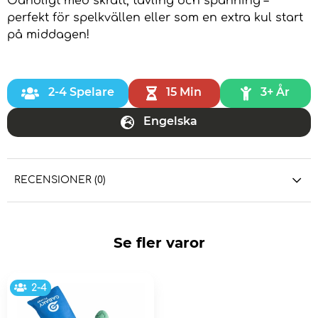
Oändligt med skratt, tävling och spänning –
perfekt för spelkvällen eller som en extra kul start
på middagen!
2-4 Spelare
15 Min
3+ År
Engelska
RECENSIONER (0)
Se fler varor
2-4