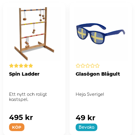
Spin Ladder
Glasögon Blågult
Ett nytt och roligt
Heja Sverige!
kastspel.
495 kr
49 kr
KÖP
Bevaka