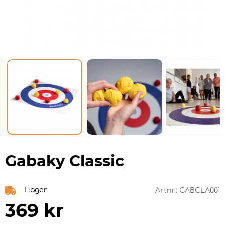
Gabaky Classic
I lager
Artnr:
GABCLA001
369
kr