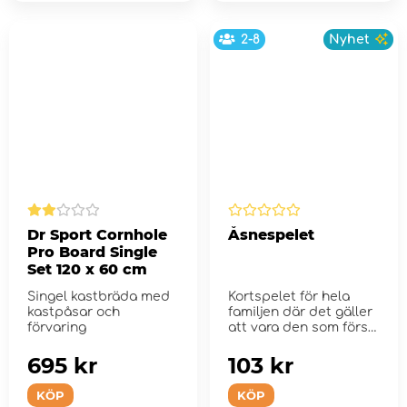
2-8
Nyhet
Dr Sport Cornhole
Åsnespelet
Pro Board Single
Set 120 x 60 cm
Singel kastbräda med
Kortspelet för hela
kastpåsar och
familjen där det gäller
förvaring
att vara den som först
b...
695 kr
103 kr
KÖP
KÖP