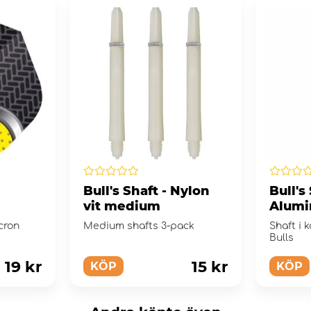
Bull's Shaft - Nylon
Bull's
vit medium
Alumi
Gold
icron
Medium shafts 3-pack
Shaft i 
Bulls
19 kr
15 kr
KÖP
KÖP