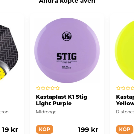
Andra köpte även
Kastaplast K1 Stig
Kastap
Light Purple
Yello
icron
Midrange
Distance
19 kr
199 kr
KÖP
KÖP