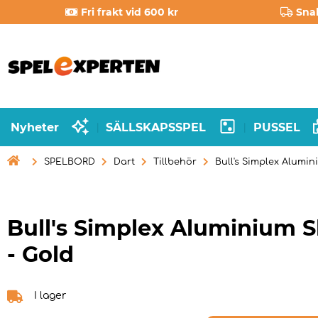
Fri frakt vid 600 kr
Sna
Nyheter
SÄLLSKAPSSPEL
PUSSEL
|
|

SPELBORD
Dart
Tillbehör
Bull's Simplex Alumin
Bull's Simplex Aluminium S
- Gold
I lager