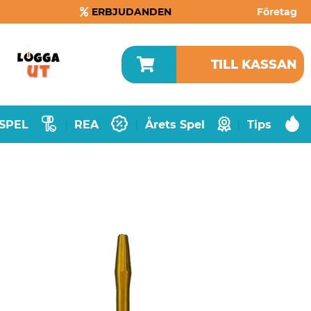
ERBJUDANDEN
Företag
TILL KASSAN
SPEL
REA
Årets Spel
Tips
|
|
|