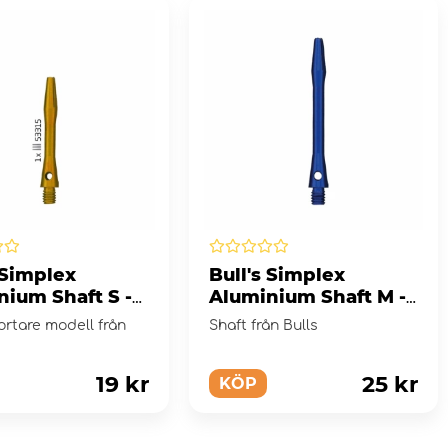
 Simplex
Bull's Simplex
nium Shaft S -
Aluminium Shaft M -
Blue
kortare modell från
Shaft från Bulls
19 kr
25 kr
KÖP