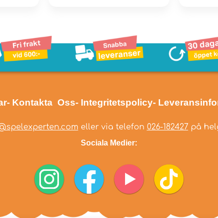
ar
- Kontakta Oss
- Integritetspolicy
- Leveransinf
@spelexperten.com
eller via telefon
026-182427
på helg
Sociala Medier: