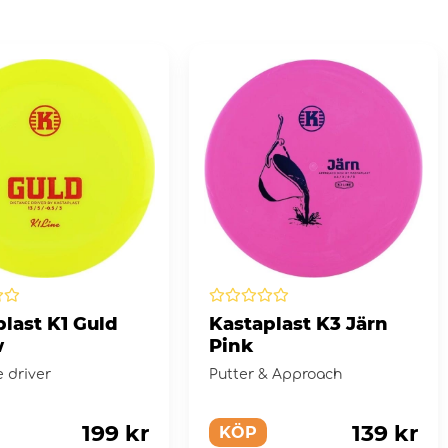
last K1 Guld
Kastaplast K3 Järn
w
Pink
 driver
Putter & Approach
199 kr
139 kr
KÖP