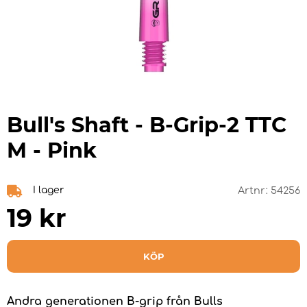
Bull's Shaft - B-Grip-2 TTC
M - Pink
I lager
Artnr:
54256
19
kr
KÖP
Andra generationen B-grip från Bulls