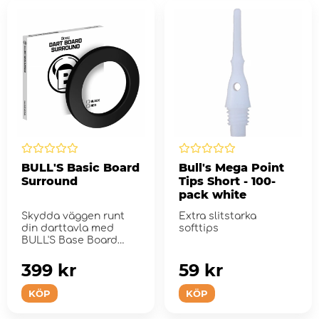
BULL'S Basic Board
Bull's Mega Point
Surround
Tips Short - 100-
pack white
Skydda väggen runt
Extra slitstarka
din darttavla med
softtips
BULL'S Base Board
Surround.
399 kr
59 kr
KÖP
KÖP