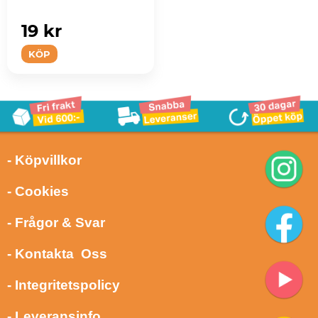
19 kr
KÖP
- Köpvillkor
- Cookies
- Frågor & Svar
- Kontakta Oss
- Integritetspolicy
- Leveransinfo