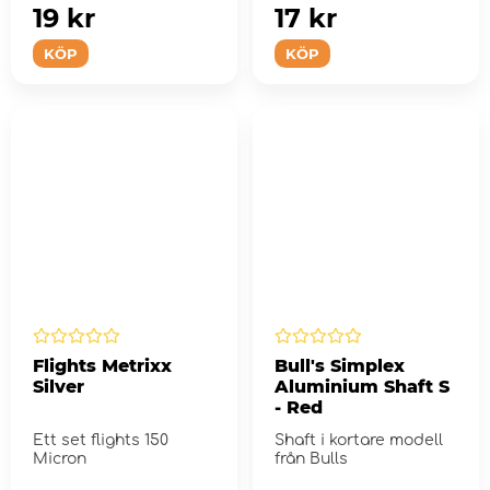
19 kr
17 kr
KÖP
KÖP
Flights Metrixx
Bull's Simplex
Silver
Aluminium Shaft S
- Red
Ett set flights 150
Shaft i kortare modell
Micron
från Bulls