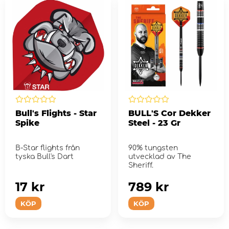
Bull's Flights - Star
BULL'S Cor Dekker
Spike
Steel - 23 Gr
B-Star flights från
90% tungsten
tyska Bull's Dart
utvecklad av The
Sheriff.
17 kr
789 kr
KÖP
KÖP