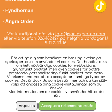
- Fyndhörnan
- Ångra Order
Vår kundtjänst nås via
info@spelexperten.com
eller via telefon
026-182427
på helgfria vardagar kl
9-11 & 13-16.
För att ge dig som besökare en bra upplevelse på
spelexperten.com använder vi cookies. Det handlar dels
om helt nödvändiga cookies för webbsidans
Svenska
grundfunktionalitet, men även cookies för bättre
prestanda, personalisering, funktionalitet med mera.
Vi rekommenderar att du accepterar samtliga typer av
cookies. Det är dock du som bestämmer och du kan själv
välja att anpassa dina cookie-inställningar som du
önskar.
Mer information om de cookies vi använder hittar du
här
.
Anpassa
Acceptera rekommenderade