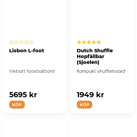
Lisbon L-foot
Dutch Shuffle
Hopfällbar
(Sjoelen)
Vikbart foosballbord
Kompakt shuffleboard
5695 kr
1949 kr
KÖP
KÖP