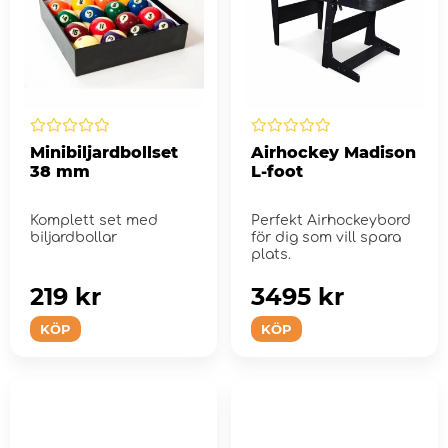
Minibiljardbollset
Airhockey Madison
38 mm
L-foot
Komplett set med
Perfekt Airhockeybord
biljardbollar
för dig som vill spara
plats.
219 kr
3495 kr
KÖP
KÖP