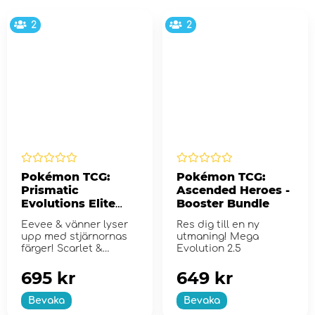
2
2
Pokémon TCG:
Pokémon TCG:
Prismatic
Ascended Heroes -
Evolutions Elite
Booster Bundle
Trainer Box
Eevee & vänner lyser
Res dig till en ny
upp med stjärnornas
utmaning! Mega
färger! Scarlet &
Evolution 2.5
Violet...
695 kr
649 kr
Bevaka
Bevaka