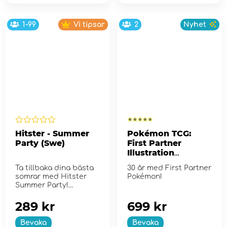
1-99
Vi tipsar
2
Nyhet
Hitster - Summer
Pokémon TCG:
Party (Swe)
First Partner
Illustration
Collection - Series
Ta tillbaka dina bästa
30 år med First Partner
2
somrar med Hitster
Pokémon!
Summer Party!
289 kr
699 kr
Bevaka
Bevaka