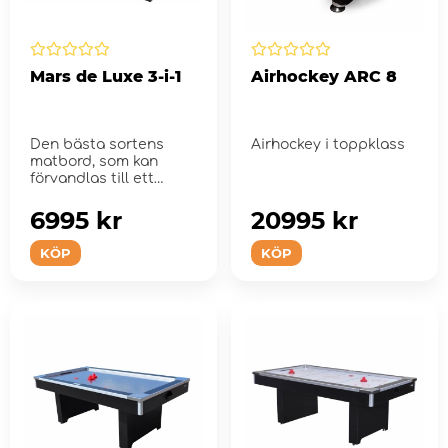
Mars de Luxe 3-i-1
Airhockey ARC 8
Den bästa sortens
Airhockey i toppklass
matbord, som kan
förvandlas till ett
spelbord.
6995 kr
20995 kr
KÖP
KÖP