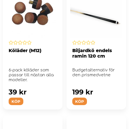
Köläder (M12)
Biljardkö endels
ramin 120 cm
6-pack köläder som
Budgetalternativ för
passar till nästan alla
den prismedvetne
modeller.
39 kr
199 kr
KÖP
KÖP