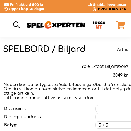
Fri frakt vid 600 kr
Snabba leveranser
Öppet köp 30 dagar
ERBJUDANDEN
SPELBORD / Biljard
Artnr.
Yale L-foot Biljardbord
3049
kr
Nedan kan du betygsätta
Yale L-foot Biljardbord
på en skala 
Om du vill kan du även skriva en kommentar till det betyg du
att ge artikeln.
Ditt namn kommer att visas som avsändare.
Ditt namn:
Din e-postadress:
Betyg: