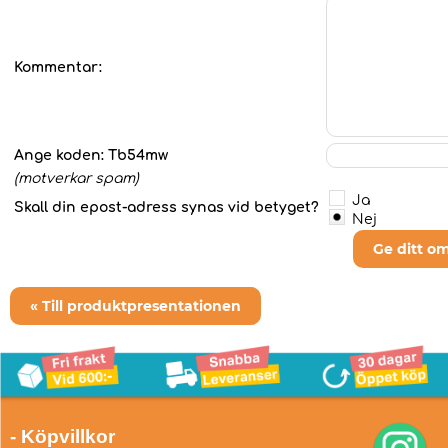
Kommentar:
Ange koden:
Tb54mw
(motverkar spam)
Ja
Skall din epost-adress synas vid betyget?
Nej
Ge ditt o
« Till produktpresentationen
- Köpvillkor