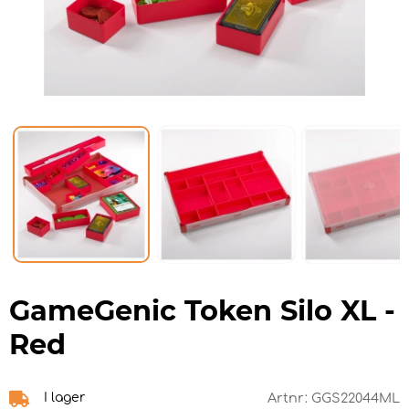
GameGenic Token Silo XL -
Red
I lager
Artnr:
GGS22044ML