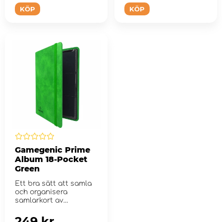
KÖP
KÖP
Gamegenic Prime
Album 18-Pocket
Green
Ett bra sätt att samla
och organisera
samlarkort av
standard eller japansk
storlek.
249 kr