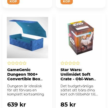
KÖP
KÖP
GameGenic
Star Wars:
Dungeon 1100+
Unlimidet Soft
Convertible Box
Crate - Obi-Wan
Blue
Kenobi / Darth
Dungeon är idealisk
Det budgetvänliga
Maul
för att förvara en
sättet att bära dina
komplett kortsamling
kort och tillbehör till
Star ...
639 kr
85 kr