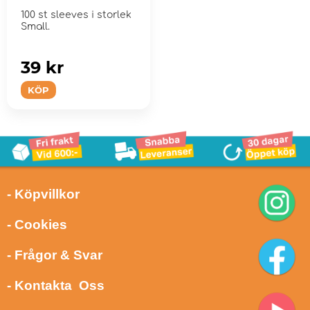
100 st sleeves i storlek
Small.
39 kr
KÖP
- Köpvillkor
- Cookies
- Frågor & Svar
- Kontakta Oss