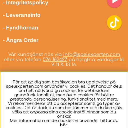
- Integritetspolicy
- Leveransinfo
- Fyndhörnan
- Ångra Order
Vår kundtjänst nås via
info@spelexperten.com
eller via telefon
026-182427
på helgfria vardagar kl
9-11 & 13-16.
För att ge dig som besökare en bra upplevelse på
spelexperten.com använder vi cookies. Det handlar dels
om helt nödvändiga cookies för webbsidans
Svenska
grundfunktionalitet, men även cookies för bättre
prestanda, personalisering, funktionalitet med mera.
Vi rekommenderar att du accepterar samtliga typer av
cookies. Det är dock du som bestämmer och du kan själv
välja att anpassa dina cookie-inställningar som du
önskar.
Mer information om de cookies vi använder hittar du
här
.