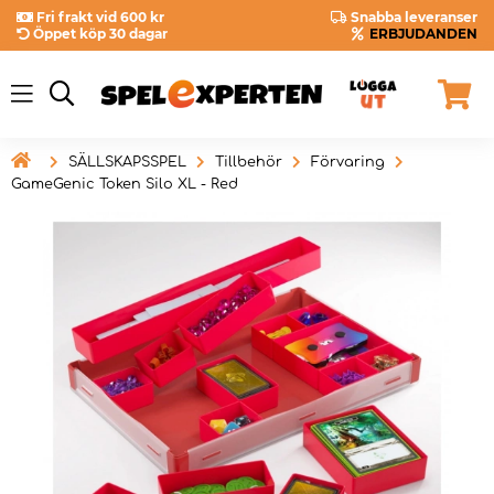
Fri frakt vid 600 kr
Snabba leveranser
Öppet köp 30 dagar
ERBJUDANDEN

SÄLLSKAPSSPEL
Tillbehör
Förvaring
GameGenic Token Silo XL - Red