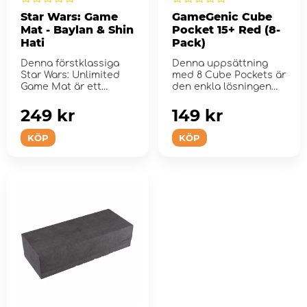
Star Wars: Game
GameGenic Cube
Mat - Baylan & Shin
Pocket 15+ Red (8-
Hati
Pack)
Denna förstklassiga
Denna uppsättning
Star Wars: Unlimited
med 8 Cube Pockets är
Game Mat är ett
den enkla lösningen
måste-ha-tillbeh...
för att ...
249 kr
149 kr
KÖP
KÖP