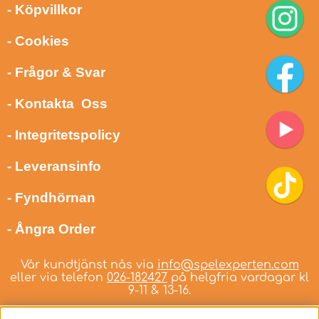
- Köpvillkor
- Cookies
- Frågor & Svar
- Kontakta Oss
- Integritetspolicy
- Leveransinfo
- Fyndhörnan
- Ångra Order
Vår kundtjänst nås via
info@spelexperten.com
eller via telefon
026-182427
på helgfria vardagar kl
9-11 & 13-16.