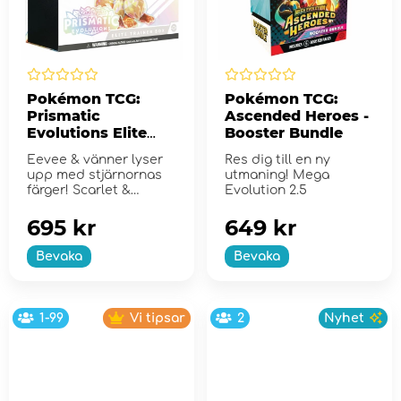
Pokémon TCG:
Pokémon TCG:
Prismatic
Ascended Heroes -
Evolutions Elite
Booster Bundle
Trainer Box
Eevee & vänner lyser
Res dig till en ny
upp med stjärnornas
utmaning! Mega
färger! Scarlet &
Evolution 2.5
Violet...
695 kr
649 kr
Bevaka
Bevaka
1-99
Vi tipsar
2
Nyhet