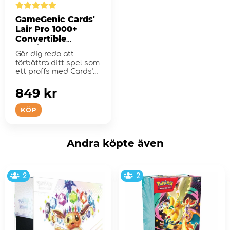
GameGenic Cards'
Lair Pro 1000+
Convertible
Grey/Red
Gör dig redo att
förbättra ditt spel som
ett proffs med Cards'
Lair PRO!
849 kr
KÖP
Andra köpte även
2
2