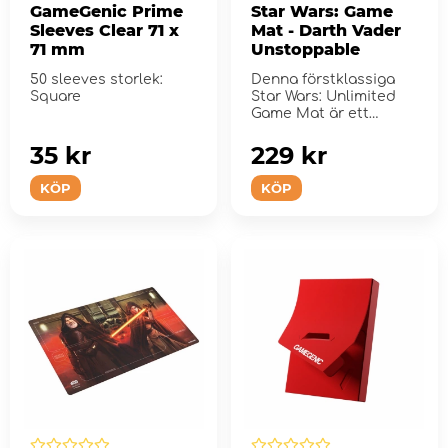
GameGenic Prime
Star Wars: Game
Sleeves Clear 71 x
Mat - Darth Vader
71 mm
Unstoppable
50 sleeves storlek:
Denna förstklassiga
Square
Star Wars: Unlimited
Game Mat är ett
måste-ha-tillbeh...
35 kr
229 kr
KÖP
KÖP