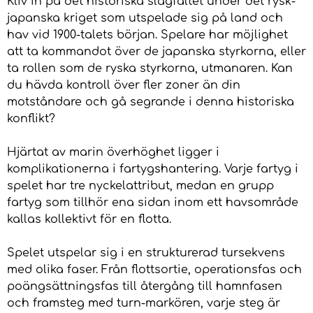
Kliv in på det historiska slagfältet under det rysk-
japanska kriget som utspelade sig på land och
hav vid 1900-talets början. Spelare har möjlighet
att ta kommandot över de japanska styrkorna, eller
ta rollen som de ryska styrkorna, utmanaren. Kan
du hävda kontroll över fler zoner än din
motståndare och gå segrande i denna historiska
konflikt?
Hjärtat av marin överhöghet ligger i
komplikationerna i fartygshantering. Varje fartyg i
spelet har tre nyckelattribut, medan en grupp
fartyg som tillhör ena sidan inom ett havsområde
kallas kollektivt för en flotta.
Spelet utspelar sig i en strukturerad tursekvens
med olika faser. Från flottsortie, operationsfas och
poängsättningsfas till återgång till hamnfasen
och framsteg med turn-markören, varje steg är