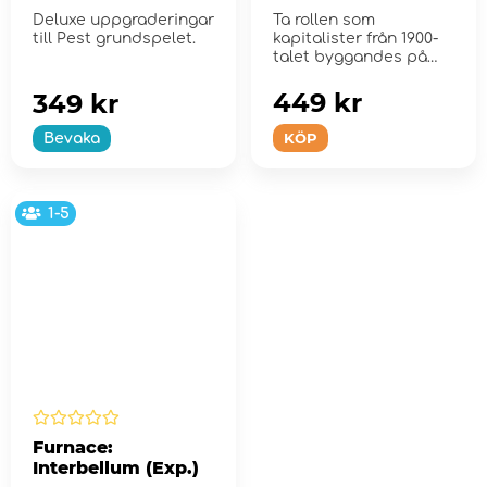
Deluxe uppgraderingar
Ta rollen som
till Pest grundspelet.
kapitalister från 1900-
talet byggandes på
sina industribolag i d...
449 kr
349 kr
KÖP
Bevaka
1-5
Furnace:
Interbellum (Exp.)