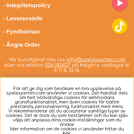
- Integritetspolicy
- Leveransinfo
- Fyndhörnan
- Ångra Order
Vår kundtjänst nås via
info@spelexperten.com
eller via telefon
026-182427
på helgfria vardagar kl
9-11 & 13-16.
För att ge dig som besökare en bra upplevelse på
spelexperten.com använder vi cookies. Det handlar dels
om helt nödvändiga cookies för webbsidans
Svenska
grundfunktionalitet, men även cookies för bättre
prestanda, personalisering, funktionalitet med mera.
Vi rekommenderar att du accepterar samtliga typer av
cookies. Det är dock du som bestämmer och du kan själv
välja att anpassa dina cookie-inställningar som du
önskar.
Mer information om de cookies vi använder hittar du
här
.