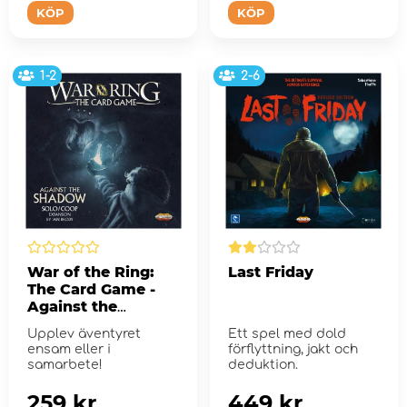
KÖP
KÖP
1-2
2-6
War of the Ring:
Last Friday
The Card Game -
Against the
Shadow (Exp.)
Upplev äventyret
Ett spel med dold
ensam eller i
förflyttning, jakt och
samarbete!
deduktion.
259 kr
449 kr