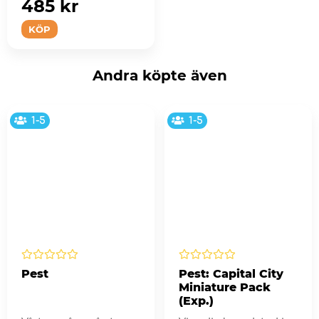
485 kr
KÖP
Andra köpte även
1-5
1-5
Pest
Pest: Capital City
Miniature Pack
(Exp.)