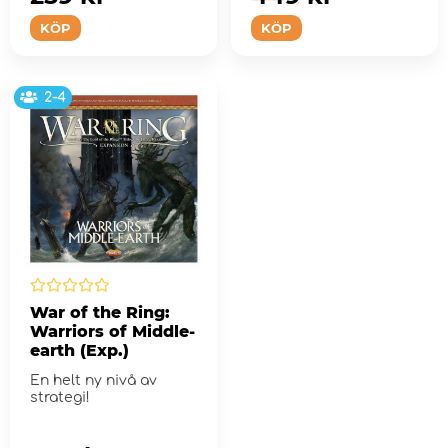
KÖP
KÖP
2-4
War of the Ring:
Warriors of Middle-
earth (Exp.)
En helt ny nivå av
strategi!