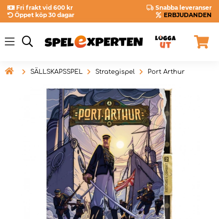
Fri frakt vid 600 kr
Snabba leveranser
Öppet köp 30 dagar
ERBJUDANDEN

SÄLLSKAPSSPEL
Strategispel
Port Arthur