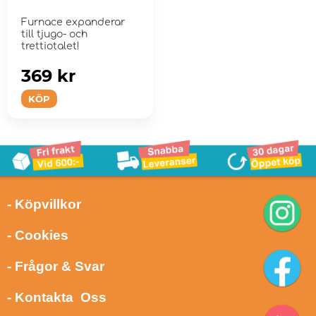
Furnace expanderar
till tjugo- och
trettiotalet!
369 kr
KÖP
- Köpvillkor
- Cookies
- Frågor & Svar
- Kontakta Oss