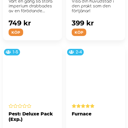
Vårt en gång så stora
Visa din huvudstad i
imperium drabbades
den prakt som den
av en förödande
förtjänar!
pest.....
749 kr
399 kr
KÖP
KÖP
1-5
2-4
Pest: Deluxe Pack
Furnace
(Exp.)