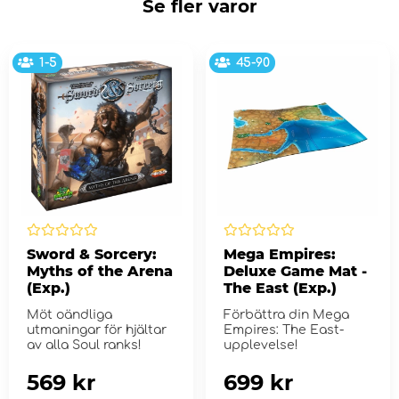
Se fler varor
1-5
45-90
Sword & Sorcery:
Mega Empires:
Myths of the Arena
Deluxe Game Mat -
(Exp.)
The East (Exp.)
Möt oändliga
Förbättra din Mega
utmaningar för hjältar
Empires: The East-
av alla Soul ranks!
upplevelse!
569 kr
699 kr