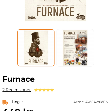
Furnace
2 Recensioner
I lager
Artnr:
AWGAW08FN