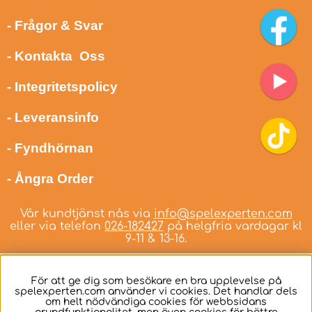
- Frågor & Svar
- Kontakta Oss
- Integritetspolicy
- Leveransinfo
- Fyndhörnan
- Ångra Order
Vår kundtjänst nås via
info@spelexperten.com
eller via telefon
026-182427
på helgfria vardagar kl
9-11 & 13-16.
För att ge dig som besökare en bra upplevelse på
spelexperten.com använder vi cookies. Det handlar dels
om helt nödvändiga cookies för webbsidans
Svenska