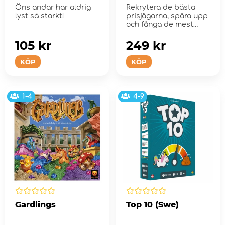
Earth
Öns andar har aldrig
Rekrytera de bästa
lyst så starkt!
prisjägarna, spåra upp
och fånga de mest
eftertra...
105 kr
249 kr
KÖP
KÖP
1-4
4-9
Gardlings
Top 10 (Swe)