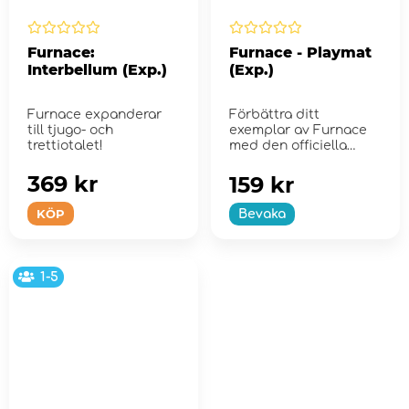
Furnace:
Furnace - Playmat
Interbellum (Exp.)
(Exp.)
Furnace expanderar
Förbättra ditt
till tjugo- och
exemplar av Furnace
trettiotalet!
med den officiella
spelmattan!
369 kr
159 kr
KÖP
Bevaka
1-5