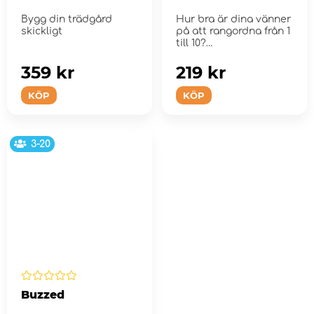
Bygg din trädgård
Hur bra är dina vänner
skickligt
på att rangordna från 1
till 10?
359 kr
219 kr
KÖP
KÖP
3-20
Buzzed