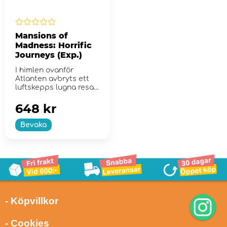
Mansions of
Madness: Horrific
Journeys (Exp.)
I himlen ovanför
Atlanten avbryts ett
luftskepps lugna resa
av blodig hämnd oc...
648 kr
Bevaka
- Köpvillkor
- Cookies