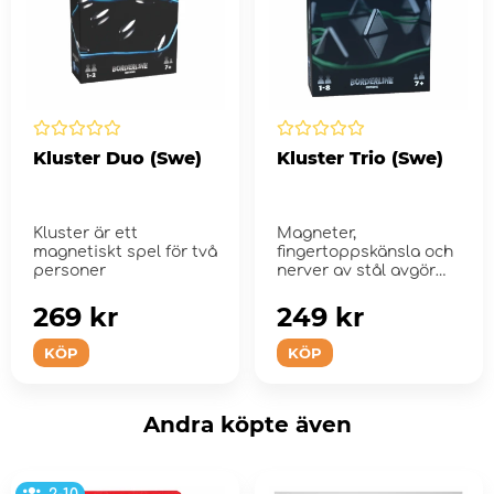
Kluster Duo (Swe)
Kluster Trio (Swe)
Kluster är ett
Magneter,
magnetiskt spel för två
fingertoppskänsla och
personer
nerver av stål avgör
vem som vinner!
269 kr
249 kr
KÖP
KÖP
Andra köpte även