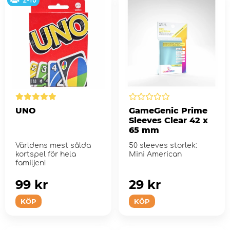
2-10
UNO
GameGenic Prime
Sleeves Clear 42 x
65 mm
Världens mest sålda
50 sleeves storlek:
kortspel för hela
Mini American
familjen!
99 kr
29 kr
KÖP
KÖP