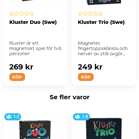
Kluster Duo (Swe)
Kluster Trio (Swe)
Kluster är ett
Magneter,
magnetiskt spel för två
fingertoppskänsla och
personer
nerver av stål avgör
vem som vinner!
269 kr
249 kr
KÖP
KÖP
Se fler varor
1-2
1-8