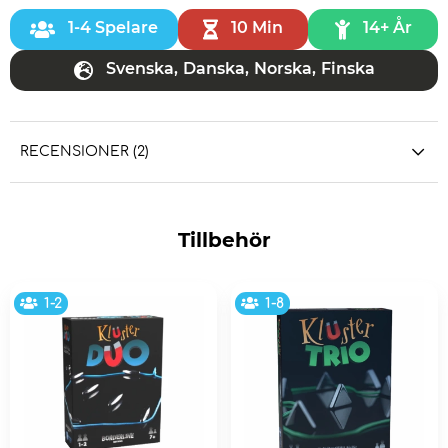
1-4 Spelare
10 Min
14+ År
Svenska
,
Danska
,
Norska
,
Finska
RECENSIONER (2)
Tillbehör
1-2
1-8