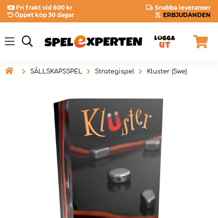
Fri frakt vid 600 kr
Snabba leveranser
Öppet köp 30 dagar
ERBJUDANDEN

SÄLLSKAPSSPEL
Strategispel
Kluster (Swe)