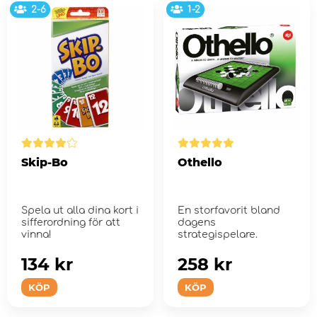
2-6
1-2
Skip-Bo
Othello
Spela ut alla dina kort i
En storfavorit bland
sifferordning för att
dagens
vinna!
strategispelare.
134 kr
258 kr
KÖP
KÖP