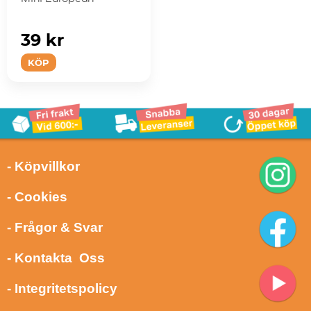
39 kr
KÖP
- Köpvillkor
- Cookies
- Frågor & Svar
- Kontakta Oss
- Integritetspolicy