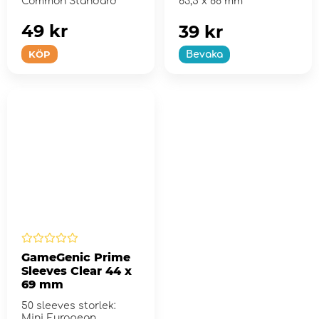
Common Standard
63,5 x 88 mm
49 kr
39 kr
KÖP
Bevaka
GameGenic Prime
Sleeves Clear 44 x
69 mm
50 sleeves storlek:
Mini European