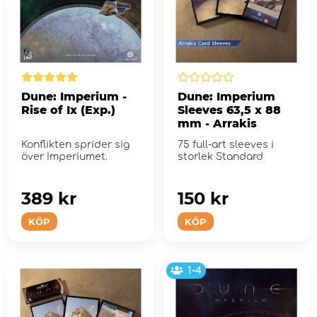
Dune: Imperium -
Dune: Imperium
Rise of Ix (Exp.)
Sleeves 63,5 x 88
mm - Arrakis
Konflikten sprider sig
75 full-art sleeves i
över Imperiumet.
storlek Standard
389 kr
150 kr
KÖP
KÖP
1-4