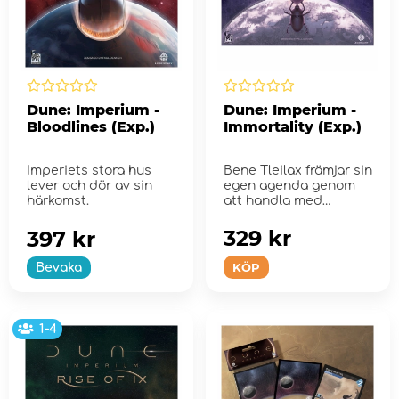
Dune: Imperium -
Dune: Imperium -
Bloodlines (Exp.)
Immortality (Exp.)
Imperiets stora hus
Bene Tleilax främjar sin
lever och dör av sin
egen agenda genom
härkomst.
att handla med
genetiska innovationer.
329 kr
397 kr
KÖP
Bevaka
1-4