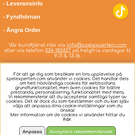
- Leveransinfo
- Fyndhörnan
- Ångra Order
Vår kundtjänst nås via
info@spelexperten.com
eller via telefon
026-182427
på helgfria vardagar kl
9-11 & 13-16.
För att ge dig som besökare en bra upplevelse på
spelexperten.com använder vi cookies. Det handlar dels
om helt nödvändiga cookies för webbsidans
Svenska
grundfunktionalitet, men även cookies för bättre
prestanda, personalisering, funktionalitet med mera.
Vi rekommenderar att du accepterar samtliga typer av
cookies. Det är dock du som bestämmer och du kan själv
välja att anpassa dina cookie-inställningar som du
önskar.
Mer information om de cookies vi använder hittar du
här
.
Anpassa
Acceptera rekommenderade