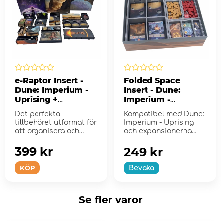
e-Raptor Insert -
Folded Space
Dune: Imperium -
Insert - Dune:
Uprising +
Imperium -
expansions UV
Uprising +
Det perfekta
Kompatibel med Dune:
Print
Expansions
tillbehöret utformat för
Imperium - Uprising
att organisera och
och expansionerna
förbättra s...
Rise of Ix och
Immortality.
399 kr
249 kr
KÖP
Bevaka
Se fler varor