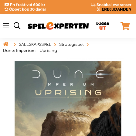
Fri frakt vid 600 kr
Snabba leveranser
Öppet köp 30 dagar
ERBJUDANDEN

SÄLLSKAPSSPEL
Strategispel
Dune: Imperium - Uprising