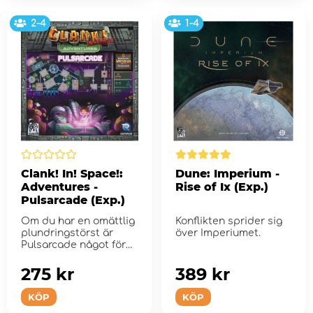
2-4
1-4
Clank! In! Space!:
Dune: Imperium -
Adventures -
Rise of Ix (Exp.)
Pulsarcade (Exp.)
Om du har en omättlig
Konflikten sprider sig
plundringstörst är
över Imperiumet.
Pulsarcade något för
d...
275 kr
389 kr
KÖP
KÖP