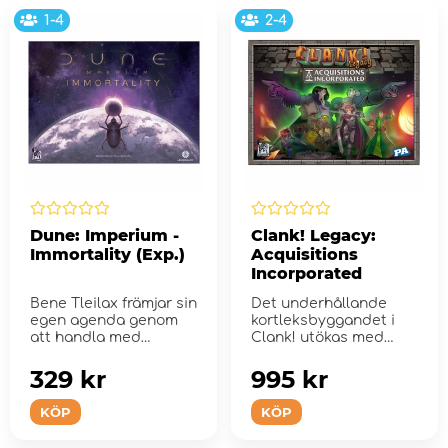
1-4
2-4
Dune: Imperium -
Clank! Legacy:
Immortality (Exp.)
Acquisitions
Incorporated
Bene Tleilax främjar sin
Det underhållande
egen agenda genom
kortleksbyggandet i
att handla med
Clank! utökas med
genetiska innovationer.
legacy-inslag!
329 kr
995 kr
KÖP
KÖP