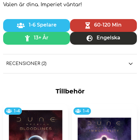
Valen är dina. Imperiet väntar!
1-6 Spelare
60-120 Min
13+ År
Engelska
RECENSIONER (2)
Tillbehör
1-4
1-4