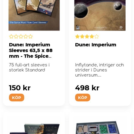
Dune: Imperium
Dune: Imperium
Sleeves 63,5 x 88
mm - The Spice
Must Flow
75 full-art sleeves i
Inflytande, intriger och
storlek Standard
strider i Dunes
universum.
150 kr
498 kr
KÖP
KÖP