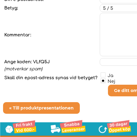
Betyg:
Kommentar:
Ange koden:
VLfQ5J
(motverkar spam)
Ja
Skall din epost-adress synas vid betyget?
Nej
Ge ditt o
« Till produktpresentationen