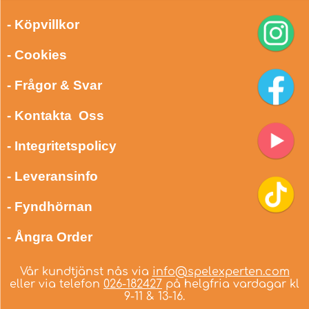
- Köpvillkor
- Cookies
- Frågor & Svar
- Kontakta Oss
- Integritetspolicy
- Leveransinfo
- Fyndhörnan
- Ångra Order
Vår kundtjänst nås via
info@spelexperten.com
eller via telefon
026-182427
på helgfria vardagar kl
9-11 & 13-16.