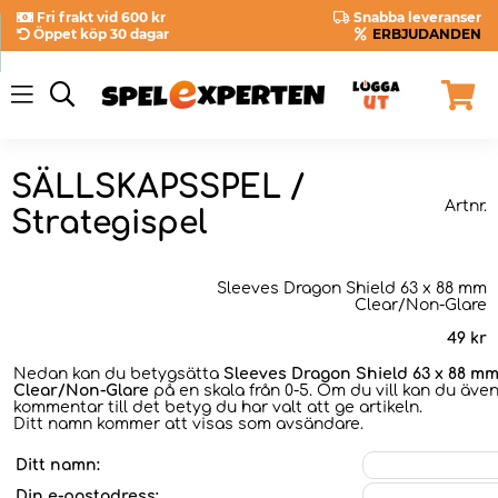
Fri frakt vid 600 kr
Snabba leveranser
Öppet köp 30 dagar
ERBJUDANDEN
SÄLLSKAPSSPEL /
Artnr.
Strategispel
Sleeves Dragon Shield 63 x 88 mm
Clear/Non-Glare
49
kr
Nedan kan du betygsätta
Sleeves Dragon Shield 63 x 88 m
Clear/Non-Glare
på en skala från 0-5. Om du vill kan du även
kommentar till det betyg du har valt att ge artikeln.
Ditt namn kommer att visas som avsändare.
Ditt namn:
Din e-postadress: