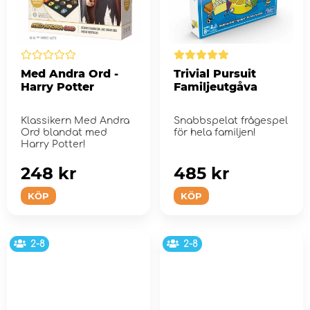
Med Andra Ord -
Trivial Pursuit
Harry Potter
Familjeutgåva
Klassikern Med Andra
Snabbspelat frågespel
Ord blandat med
för hela familjen!
Harry Potter!
248 kr
485 kr
KÖP
KÖP
2-8
2-8