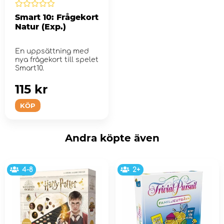
Smart 10: Frågekort
Natur (Exp.)
En uppsättning med
nya frågekort till spelet
Smart10.
115 kr
KÖP
Andra köpte även
4-8
2+