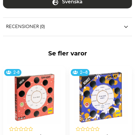
Svenska
RECENSIONER (0)
Se fler varor
2-8
2--8