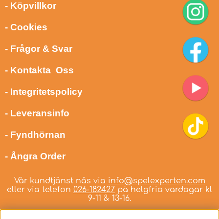
- Köpvillkor
- Cookies
- Frågor & Svar
- Kontakta Oss
- Integritetspolicy
- Leveransinfo
- Fyndhörnan
- Ångra Order
Vår kundtjänst nås via
info@spelexperten.com
eller via telefon
026-182427
på helgfria vardagar kl
9-11 & 13-16.