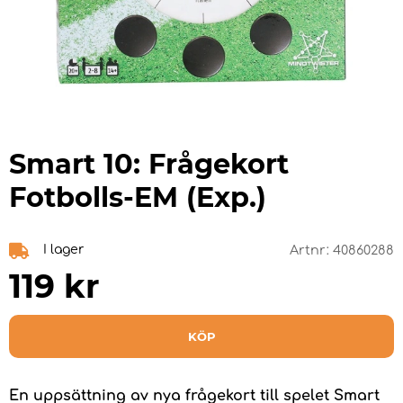
Smart 10: Frågekort
Fotbolls-EM (Exp.)
I lager
Artnr:
40860288
119
kr
KÖP
En uppsättning av nya frågekort till spelet Smart