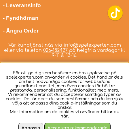
- Leveransinfo
- Fyndhörnan
- Ångra Order
Vår kundtjänst nås via
info@spelexperten.com
eller via telefon
026-182427
på helgfria vardagar kl
9-11 & 13-16.
För att ge dig som besökare en bra upplevelse på
spelexperten.com använder vi cookies. Det handlar dels
om helt nödvändiga cookies för webbsidans
Svenska
grundfunktionalitet, men även cookies för bättre
prestanda, personalisering, funktionalitet med mera.
Vi rekommenderar att du accepterar samtliga typer av
cookies. Det är dock du som bestämmer och du kan själv
välja att anpassa dina cookie-inställningar som du
önskar.
Mer information om de cookies vi använder hittar du
här
.
Anpassa
Acceptera rekommenderade