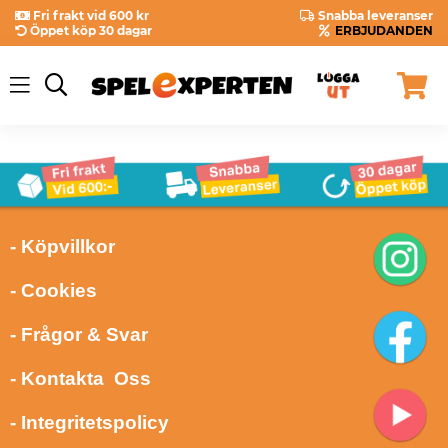
Fri frakt vid 600 kr
Snabba leveranser
Öppet köp 30 dagar
ERBJUDANDEN
- Köpvillkor
- Cookies
- Frågor & Svar
- Kontakta Oss
- Integritetspolicy